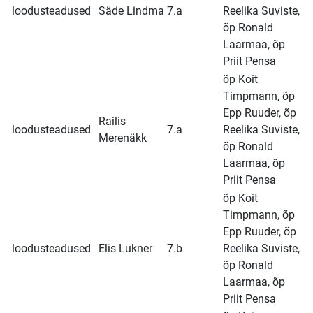
loodusteadused
Säde Lindma
7.a
Reelika Suviste,
õp Ronald
Laarmaa, õp
Priit Pensa
õp Koit
Timpmann, õp
Epp Ruuder, õp
Railis
loodusteadused
7.a
Reelika Suviste,
Merenäkk
õp Ronald
Laarmaa, õp
Priit Pensa
õp Koit
Timpmann, õp
Epp Ruuder, õp
loodusteadused
Elis Lukner
7.b
Reelika Suviste,
õp Ronald
Laarmaa, õp
Priit Pensa