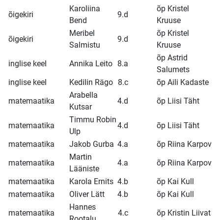
Karoliina
õp Kristel
õigekiri
9.d
Bend
Kruuse
Meribel
õp Kristel
õigekiri
9.d
Salmistu
Kruuse
õp Astrid
inglise keel
Annika Leito
8.a
Salumets
inglise keel
Kedilin Rägo
8.c
õp Aili Kadaste
Arabella
matemaatika
4.d
õp Liisi Täht
Kutsar
Timmu Robin
matemaatika
4.d
õp Liisi Täht
Ulp
matemaatika
Jakob Gurba
4.a
õp Riina Karpov
Martin
matemaatika
4.a
õp Riina Karpov
Lääniste
matemaatika
Karola Ernits
4.b
õp Kai Kull
matemaatika
Oliver Lätt
4.b
õp Kai Kull
Hannes
matemaatika
4.c
õp Kristin Liivat
Rootalu