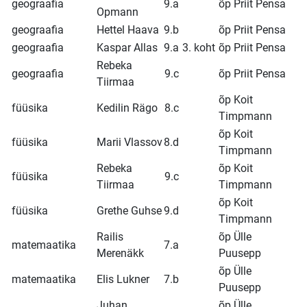
geograafia
9.a
õp Priit Pensa
Opmann
geograafia
Hettel Haava
9.b
õp Priit Pensa
geograafia
Kaspar Allas
9.a
3. koht
õp Priit Pensa
Rebeka
geograafia
9.c
õp Priit Pensa
Tiirmaa
õp Koit
füüsika
Kedilin Rägo
8.c
Timpmann
õp Koit
füüsika
Marii Vlassov
8.d
Timpmann
Rebeka
õp Koit
füüsika
9.c
Tiirmaa
Timpmann
õp Koit
füüsika
Grethe Guhse
9.d
Timpmann
Railis
õp Ülle
matemaatika
7.a
Merenäkk
Puusepp
õp Ülle
matemaatika
Elis Lukner
7.b
Puusepp
Juhan
õp Ülle