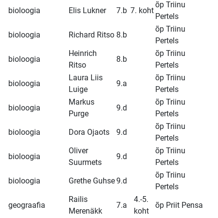
õp Triinu
bioloogia
Elis Lukner
7.b
7. koht
Pertels
õp Triinu
bioloogia
Richard Ritso
8.b
Pertels
Heinrich
õp Triinu
bioloogia
8.b
Ritso
Pertels
Laura Liis
õp Triinu
bioloogia
9.a
Luige
Pertels
Markus
õp Triinu
bioloogia
9.d
Purge
Pertels
õp Triinu
bioloogia
Dora Ojaots
9.d
Pertels
Oliver
õp Triinu
bioloogia
9.d
Suurmets
Pertels
õp Triinu
bioloogia
Grethe Guhse
9.d
Pertels
Railis
4.-5.
geograafia
7.a
õp Priit Pensa
Merenäkk
koht