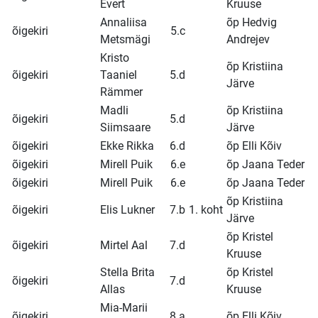
Evert
Kruuse
Annaliisa
õp Hedvig
õigekiri
5.c
Metsmägi
Andrejev
Kristo
õp Kristiina
õigekiri
Taaniel
5.d
Järve
Rämmer
Madli
õp Kristiina
õigekiri
5.d
Siimsaare
Järve
õigekiri
Ekke Rikka
6.d
õp Elli Kõiv
õigekiri
Mirell Puik
6.e
õp Jaana Teder
õigekiri
Mirell Puik
6.e
õp Jaana Teder
õp Kristiina
õigekiri
Elis Lukner
7.b
1. koht
Järve
õp Kristel
õigekiri
Mirtel Aal
7.d
Kruuse
Stella Brita
õp Kristel
õigekiri
7.d
Allas
Kruuse
Mia-Marii
õigekiri
8.a
õp Elli Kõiv