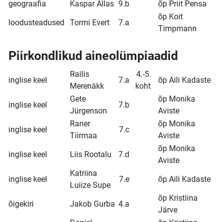
geograafia
Kaspar Allas
9.b
õp Priit Pensa
õp Koit
loodusteadused
Tormi Evert
7.a
Timpmann
Piirkondlikud aineolümpiaadid
Railis
4.-5.
inglise keel
7.a
õp Aili Kadaste
Merenäkk
koht
Gete
õp Monika
inglise keel
7.b
Jürgenson
Aviste
Raner
õp Monika
inglise keel
7.c
Tiirmaa
Aviste
õp Monika
inglise keel
Liis Rootalu
7.d
Aviste
Katriina
inglise keel
7.e
õp Aili Kadaste
Luiize Supe
õp Kristiina
õigekiri
Jakob Gurba
4.a
Järve