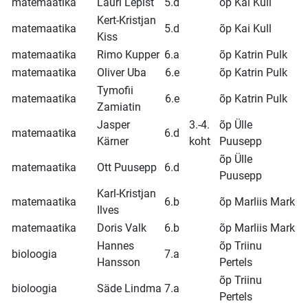
matemaatika
Lauri Lepist
5.d
õp Kai Kull
Kert-Kristjan
matemaatika
5.d
õp Kai Kull
Kiss
matemaatika
Rimo Kupper
6.a
õp Katrin Pulk
matemaatika
Oliver Uba
6.e
õp Katrin Pulk
Tymofii
matemaatika
6.e
õp Katrin Pulk
Zamiatin
Jasper
3.-4.
õp Ülle
matemaatika
6.d
Kärner
koht
Puusepp
õp Ülle
matemaatika
Ott Puusepp
6.d
Puusepp
Karl-Kristjan
matemaatika
6.b
õp Marliis Mark
Ilves
matemaatika
Doris Valk
6.b
õp Marliis Mark
Hannes
õp Triinu
bioloogia
7.a
Hansson
Pertels
õp Triinu
bioloogia
Säde Lindma
7.a
Pertels