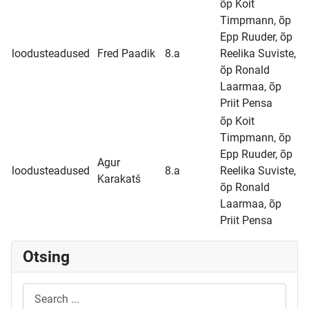
õp Koit
Timpmann, õp
Epp Ruuder, õp
loodusteadused
Fred Paadik
8.a
Reelika Suviste,
õp Ronald
Laarmaa, õp
Priit Pensa
õp Koit
Timpmann, õp
Epp Ruuder, õp
Agur
loodusteadused
8.a
Reelika Suviste,
Karakatš
õp Ronald
Laarmaa, õp
Priit Pensa
Otsing