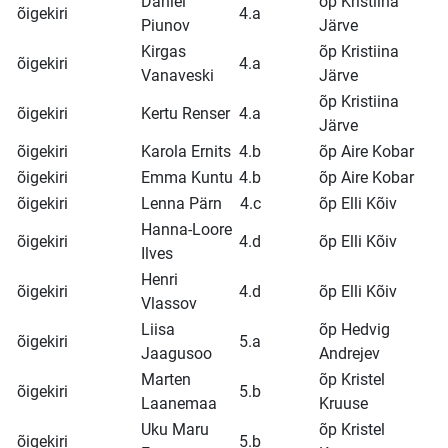
Daniel
õp Kristiina
õigekiri
4.a
Piunov
Järve
Kirgas
õp Kristiina
õigekiri
4.a
Vanaveski
Järve
õp Kristiina
õigekiri
Kertu Renser
4.a
Järve
õigekiri
Karola Ernits
4.b
õp Aire Kobar
õigekiri
Emma Kuntu
4.b
õp Aire Kobar
õigekiri
Lenna Pärn
4.c
õp Elli Kõiv
Hanna-Loore
õigekiri
4.d
õp Elli Kõiv
Ilves
Henri
õigekiri
4.d
õp Elli Kõiv
Vlassov
Liisa
õp Hedvig
õigekiri
5.a
Jaagusoo
Andrejev
Marten
õp Kristel
õigekiri
5.b
Laanemaa
Kruuse
Uku Maru
õp Kristel
õigekiri
5.b