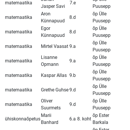
matemaatika
7.e
Jasper Savi
Puusepp
Aron
õp Ülle
matemaatika
8.d
Künnapuud
Puusepp
Egor
õp Ülle
matemaatika
8.d
Künnapuud
Puusepp
õp Ülle
matemaatika
Mirtel Vaasat
9.a
Puusepp
Lisanne
õp Ülle
matemaatika
9.a
Opmann
Puusepp
õp Ülle
matemaatika
Kaspar Allas
9.b
Puusepp
õp Ülle
matemaatika
Grethe Guhse
9.d
Puusepp
Oliver
õp Ülle
matemaatika
9.d
Suurmets
Puusepp
Marii
õp Ester
ühiskonnaõpetus
6.a
8. koht
Banhard
Barkala
õp Ester