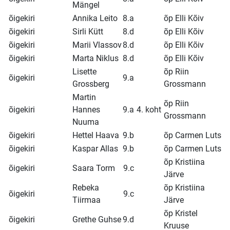
Mängel
õigekiri
Annika Leito
8.a
õp Elli Kõiv
õigekiri
Sirli Kütt
8.d
õp Elli Kõiv
õigekiri
Marii Vlassov
8.d
õp Elli Kõiv
õigekiri
Marta Niklus
8.d
õp Elli Kõiv
Lisette
õp Riin
õigekiri
9.a
Grossberg
Grossmann
Martin
õp Riin
õigekiri
Hannes
9.a
4. koht
Grossmann
Nuuma
õigekiri
Hettel Haava
9.b
õp Carmen Luts
õigekiri
Kaspar Allas
9.b
õp Carmen Luts
õp Kristiina
õigekiri
Saara Torm
9.c
Järve
Rebeka
õp Kristiina
õigekiri
9.c
Tiirmaa
Järve
õp Kristel
õigekiri
Grethe Guhse
9.d
Kruuse