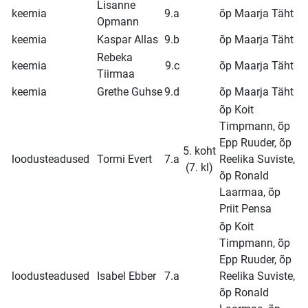
Lisanne
keemia
9.a
õp Maarja Täht
Opmann
keemia
Kaspar Allas
9.b
õp Maarja Täht
Rebeka
keemia
9.c
õp Maarja Täht
Tiirmaa
keemia
Grethe Guhse
9.d
õp Maarja Täht
õp Koit
Timpmann, õp
Epp Ruuder, õp
5. koht
loodusteadused
Tormi Evert
7.a
Reelika Suviste,
(7. kl)
õp Ronald
Laarmaa, õp
Priit Pensa
õp Koit
Timpmann, õp
Epp Ruuder, õp
loodusteadused
Isabel Ebber
7.a
Reelika Suviste,
õp Ronald