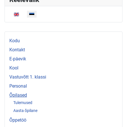
Vali keel
Kodu
Kontakt
E-päevik
Kool
Vastuvõtt 1. klassi
Personal
Õpilased
Tulemused
Aasta õpilane
Õppetöö