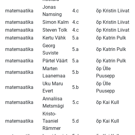
Jonas
matemaatika
4.c
õp Kristin Liivat
Namsing
matemaatika
Simon Kalm
4.c
õp Kristin Liivat
matemaatika
Steven Tolk
4.c
õp Kristin Liivat
matemaatika
Kertu Vähk
5.a
õp Katrin Pulk
Georg
matemaatika
5.a
õp Katrin Pulk
Suviste
matemaatika
Pärtel Väärt
5.a
õp Katrin Pulk
Marten
õp Ülle
matemaatika
5.b
Laanemaa
Puusepp
Uku Maru
õp Ülle
matemaatika
5.b
Evert
Puusepp
Annaliisa
matemaatika
5.c
õp Kai Kull
Metsmägi
Kristo-
matemaatika
Taaniel
5.d
õp Kai Kull
Rämmer