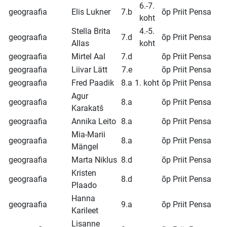
6.-7.
geograafia
Elis Lukner
7.b
õp Priit Pensa
koht
Stella Brita
4.-5.
geograafia
7.d
õp Priit Pensa
Allas
koht
geograafia
Mirtel Aal
7.d
õp Priit Pensa
geograafia
Liivar Lätt
7.e
õp Priit Pensa
geograafia
Fred Paadik
8.a
1. koht
õp Priit Pensa
Agur
geograafia
8.a
õp Priit Pensa
Karakatš
geograafia
Annika Leito
8.a
õp Priit Pensa
Mia-Marii
geograafia
8.a
õp Priit Pensa
Mängel
geograafia
Marta Niklus
8.d
õp Priit Pensa
Kristen
geograafia
8.d
õp Priit Pensa
Plaado
Hanna
geograafia
9.a
õp Priit Pensa
Karileet
Lisanne