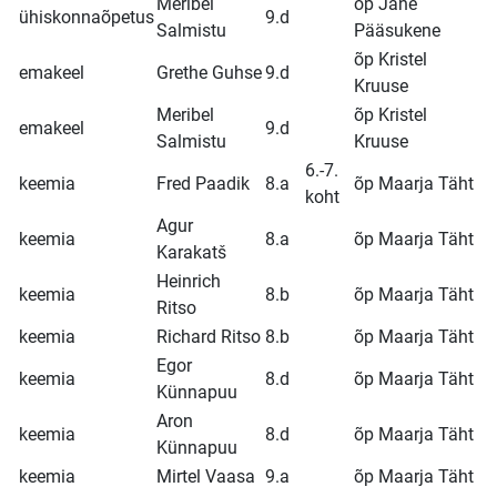
Meribel
õp Jane
ühiskonnaõpetus
9.d
Salmistu
Pääsukene
õp Kristel
emakeel
Grethe Guhse
9.d
Kruuse
Meribel
õp Kristel
emakeel
9.d
Salmistu
Kruuse
6.-7.
keemia
Fred Paadik
8.a
õp Maarja Täht
koht
Agur
keemia
8.a
õp Maarja Täht
Karakatš
Heinrich
keemia
8.b
õp Maarja Täht
Ritso
keemia
Richard Ritso
8.b
õp Maarja Täht
Egor
keemia
8.d
õp Maarja Täht
Künnapuu
Aron
keemia
8.d
õp Maarja Täht
Künnapuu
keemia
Mirtel Vaasa
9.a
õp Maarja Täht