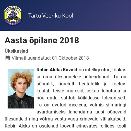
Aasta õpilane 2018
Üksikasjad
Viimati uuendatud: 01 Oktoober 2018
Robin Aleks Kavald
on intelligentne, töökas
ja oma ülesannetele pühendunud. Ta on
sõbralik, ääretult heatahtlik ja toetav:
kuulab teiste muresid, oskab lohutada ja
nõu anda, suhtub kõikidesse tolerantselt.
Ta on avatud meelega, valmis silmaringi
avardamiseks lahendama uusi põnevaid
ülesandeid ning võtma vastu väga erinevaid väljakutseid.
Robin Aleks on osalenud loovalt erinevates rollides kooli