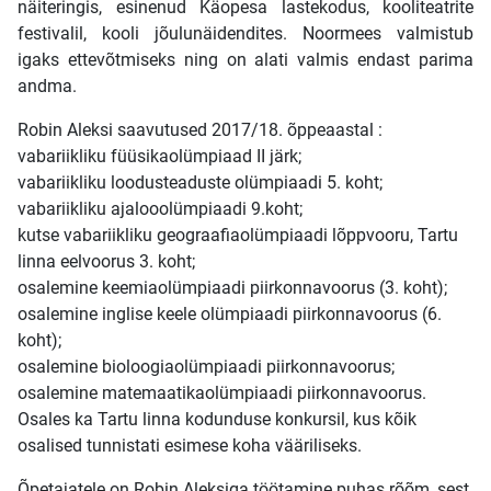
näiteringis, esinenud Käopesa lastekodus, kooliteatrite
festivalil, kooli jõulunäidendites. Noormees valmistub
igaks ettevõtmiseks ning on alati valmis endast parima
andma.
Robin Aleksi saavutused 2017/18. õppeaastal :
vabariikliku füüsikaolümpiaad II järk;
vabariikliku loodusteaduste olümpiaadi 5. koht;
vabariikliku ajalooolümpiaadi 9.koht;
kutse vabariikliku geograafiaolümpiaadi lõppvooru, Tartu
linna eelvoorus 3. koht;
osalemine keemiaolümpiaadi piirkonnavoorus (3. koht);
osalemine inglise keele olümpiaadi piirkonnavoorus (6.
koht);
osalemine bioloogiaolümpiaadi piirkonnavoorus;
osalemine matemaatikaolümpiaadi piirkonnavoorus.
Osales ka Tartu linna kodunduse konkursil, kus kõik
osalised tunnistati esimese koha vääriliseks.
Õpetajatele on Robin Aleksiga töötamine puhas rõõm, sest