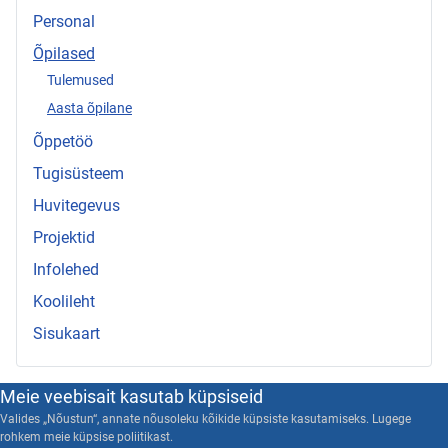
Personal
Õpilased
Tulemused
Aasta õpilane
Õppetöö
Tugisüsteem
Huvitegevus
Projektid
Infolehed
Koolileht
Sisukaart
Meie veebisait kasutab küpsiseid
Valides „Nõustun“, annate nõusoleku kõikide küpsiste kasutamiseks. Lugege
rohkem meie küpsise poliitikast.