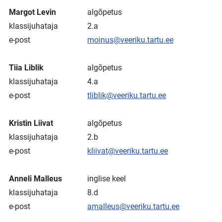
Margot Levin
algõpetus
klassijuhataja
2.a
e-post
moinus@veeriku.tartu.ee
Tiia Liblik
algõpetus
klassijuhataja
4.a
e-post
tliblik@veeriku.tartu.ee
Kristin Liivat
algõpetus
klassijuhataja
2.b
e-post
kliivat@veeriku.tartu.ee
Anneli Malleus
inglise keel
klassijuhataja
8.d
e-post
amalleus@veeriku.tartu.ee