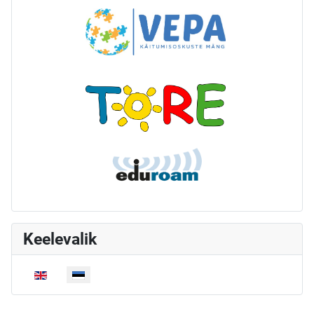
Keelevalik
Vali keel