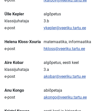
e-post
rkarpov@veeriku.tartu.ee
Ülle Kepler
algõpetus
klassijuhataja
3.b
e-post
ykepler@veeriku.tartu.ee
Helena Kloss-Xouria
matemaatika, informaatika
e-post
hkloss@veeriku.tartu.ee
Aire Kobar
algõpetus, eesti keel
klassijuhataja
3.a
e-post
akobar@veeriku.tartu.ee
Anu Kongo
abiõpetaja
e-post
akongo@veeriku.tartu.ee