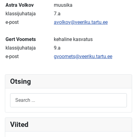
Astra Volkov
muusika
klassijuhataja
7.a
e-post
avolkov@veeriku.tartu.ee
Gert Voomets
kehaline kasvatus
klassijuhataja
9.a
e-post
gvoomets@veeriku.tartu.ee
Otsing
Viited