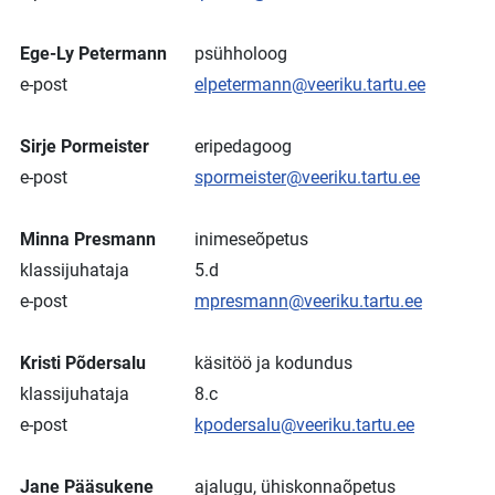
Ege-Ly Petermann
psühholoog
e-post
elpetermann@veeriku.tartu.ee
Sirje Pormeister
eripedagoog
e-post
spormeister@veeriku.tartu.ee
Minna Presmann
inimeseõpetus
klassijuhataja
5.d
e-post
mpresmann@veeriku.tartu.ee
Kristi Põdersalu
käsitöö ja kodundus
klassijuhataja
8.c
e-post
kpodersalu@veeriku.tartu.ee
Jane Pääsukene
ajalugu, ühiskonnaõpetus