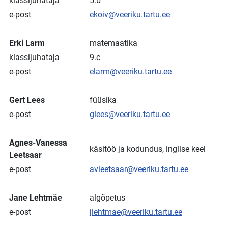
klassijuhataja
5.b
e-post
ekoiv@veeriku.tartu.ee
Erki Larm
matemaatika
klassijuhataja
9.c
e-post
elarm@veeriku.tartu.ee
Gert Lees
füüsika
e-post
glees@veeriku.tartu.ee
Agnes-Vanessa
käsitöö ja kodundus, inglise keel
Leetsaar
e-post
avleetsaar@veeriku.tartu.ee
Jane Lehtmäe
algõpetus
e-post
jlehtmae@veeriku.tartu.ee