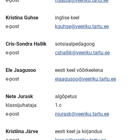
e-post
rraadla@veeriku.tartu.ee
Kristina Guhse
inglise keel
e-post
kguhse@veeriku.tartu.ee
Cris-Sondra Hallik
sotsiaalpedagoog
e-post
cshallik@veeriku.tartu.ee
Ele Jaagusoo
eesti keel võõrkeelena
e-post
ejaagusoo@veeriku.tartu.ee
Nete Jurask
algõpetus
klassijuhataja
1.c
e-post
njurask@veeriku.tartu.ee
Kristiina Järve
eesti keel ja kirjandus