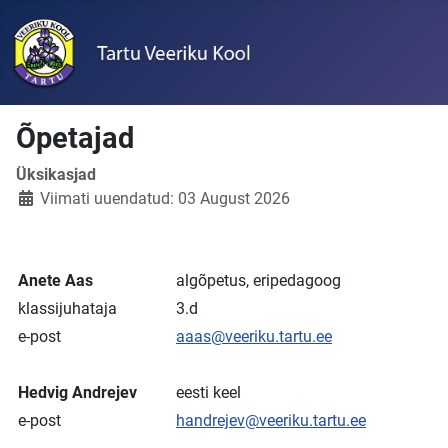
Õpetajad
Üksikasjad
Viimati uuendatud: 03 August 2026
Anete Aas
algõpetus, eripedagoog
klassijuhataja
3.d
e-post
aaas@veeriku.tartu.ee
Hedvig Andrejev
eesti keel
e-post
handrejev@veeriku.tartu.ee