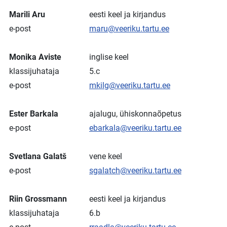
Marili Aru
eesti keel ja kirjandus
e-post
maru@veeriku.tartu.ee
Monika Aviste
inglise keel
klassijuhataja
5.c
e-post
mkilg@veeriku.tartu.ee
Ester Barkala
ajalugu, ühiskonnaõpetus
e-post
ebarkala@veeriku.tartu.ee
Svetlana Galatš
vene keel
e-post
sgalatch@veeriku.tartu.ee
Riin Grossmann
eesti keel ja kirjandus
klassijuhataja
6.b