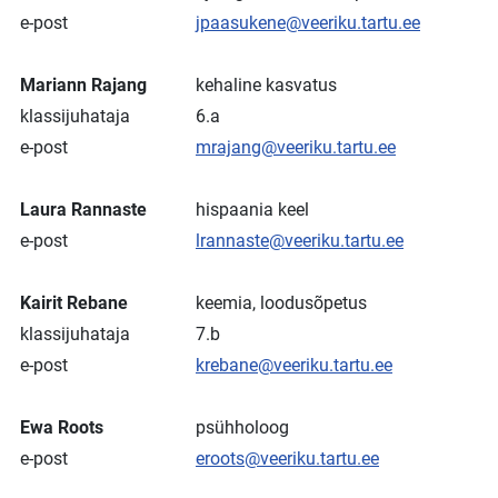
e-post
jpaasukene@veeriku.tartu.ee
Mariann Rajang
kehaline kasvatus
klassijuhataja
6.a
e-post
mrajang@veeriku.tartu.ee
Laura Rannaste
hispaania keel
e-post
lrannaste@veeriku.tartu.ee
Kairit Rebane
keemia, loodusõpetus
klassijuhataja
7.b
e-post
krebane@veeriku.tartu.ee
Ewa Roots
psühholoog
e-post
eroots@veeriku.tartu.ee