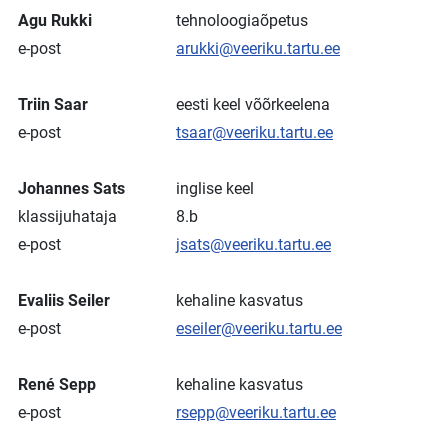
Agu Rukki
tehnoloogiaõpetus
e-post
arukki@veeriku.tartu.ee
Triin Saar
eesti keel võõrkeelena
e-post
tsaar@veeriku.tartu.ee
Johannes Sats
inglise keel
klassijuhataja
8.b
e-post
jsats@veeriku.tartu.ee
Evaliis Seiler
kehaline kasvatus
e-post
eseiler@veeriku.tartu.ee
René Sepp
kehaline kasvatus
e-post
rsepp@veeriku.tartu.ee