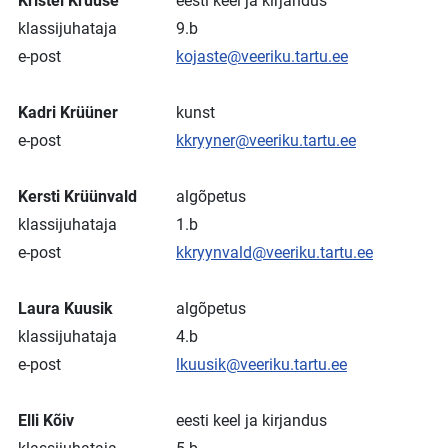
Kristel Kruuse
eesti keel ja kirjandus
klassijuhataja
9.b
e-post
kojaste@veeriku.tartu.ee
Kadri Krüüner
kunst
e-post
kkryyner@veeriku.tartu.ee
Kersti Krüünvald
algõpetus
klassijuhataja
1.b
e-post
kkryynvald@veeriku.tartu.ee
Laura Kuusik
algõpetus
klassijuhataja
4.b
e-post
lkuusik@veeriku.tartu.ee
Elli Kõiv
eesti keel ja kirjandus