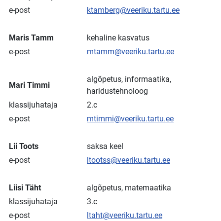
e-post
ktamberg@veeriku.tartu.ee
Maris Tamm
kehaline kasvatus
e-post
mtamm@veeriku.tartu.ee
algõpetus, informaatika,
Mari Timmi
haridustehnoloog
klassijuhataja
2.c
e-post
mtimmi@veeriku.tartu.ee
Lii Toots
saksa keel
e-post
ltootss@veeriku.tartu.ee
Liisi Täht
algõpetus, matemaatika
klassijuhataja
3.c
e-post
ltaht@veeriku.tartu.ee