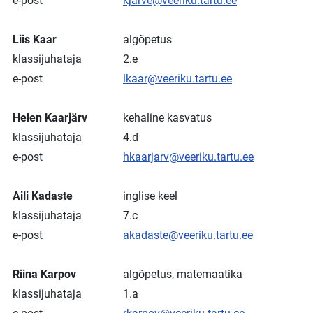
e-post
kjarve@veeriku.tartu.ee
Liis Kaar
algõpetus
klassijuhataja
2.e
e-post
lkaar@veeriku.tartu.ee
Helen Kaarjärv
kehaline kasvatus
klassijuhataja
4.d
e-post
hkaarjarv@veeriku.tartu.ee
Aili Kadaste
inglise keel
klassijuhataja
7.c
e-post
akadaste@veeriku.tartu.ee
Riina Karpov
algõpetus, matemaatika
klassijuhataja
1.a