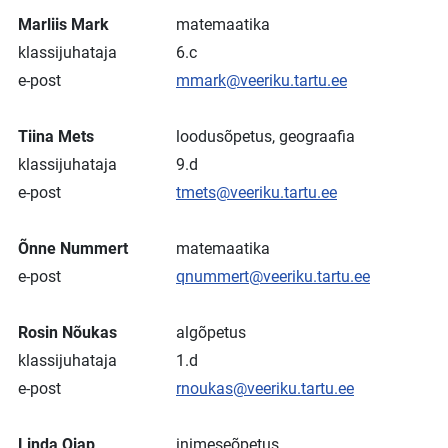
Marliis Mark
matemaatika
klassijuhataja
6.c
e-post
mmark@veeriku.tartu.ee
Tiina Mets
loodusõpetus, geograafia
klassijuhataja
9.d
e-post
tmets@veeriku.tartu.ee
Õnne Nummert
matemaatika
e-post
qnummert@veeriku.tartu.ee
Rosin Nõukas
algõpetus
klassijuhataja
1.d
e-post
rnoukas@veeriku.tartu.ee
Linda Ojap
inimeseõpetus