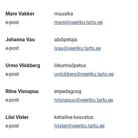
Mare Vakker
muusika
e-post
mare@veeriku.tartu.ee
Johanna Vau
abiõpetaja
e-post
jvau@veeriku.tartu.ee
Urmo Viickberg
liikumisõpetus
e-post
uviickberg@veeriku.tartu.ee
Riina Visnapuu
eripedagoog
e-post
rvisnapuu@veeriku.tartu.ee
Liisi Vister
kehaline kasvatus
e-post
lvister@veeriku.tartu.ee