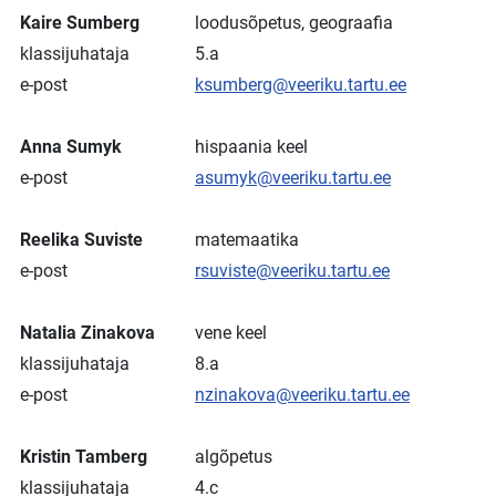
Kaire Sumberg
loodusõpetus, geograafia
klassijuhataja
5.a
e-post
ksumberg@veeriku.tartu.ee
Anna Sumyk
hispaania keel
e-post
asumyk@veeriku.tartu.ee
Reelika Suviste
matemaatika
e-post
rsuviste@veeriku.tartu.ee
Natalia Zinakova
vene keel
klassijuhataja
8.a
e-post
nzinakova@veeriku.tartu.ee
Kristin Tamberg
algõpetus
klassijuhataja
4.c