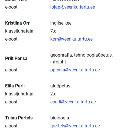
e-post
lojap@veeriku.tartu.ee
Kristiina Orr
inglise keel
klassijuhataja
7.d
e-post
korr@veeriku.tartu.ee
geograafia, tehnoloogiaõpetus,
Priit Pensa
infojuht
e-post
ppensa@veeriku.tartu.ee
Elita Perli
algõpetus
klassijuhataja
2.d
e-post
eperli@veeriku.tartu.ee
Triinu Pertels
bioloogia
e-post
tpertels@veeriku.tartu.ee