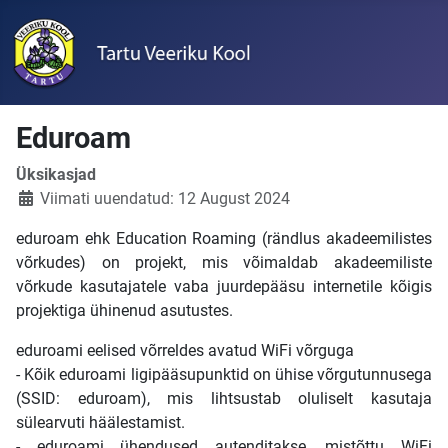
Eduroam
Üksikasjad
Viimati uuendatud: 12 August 2024
eduroam ehk Education Roaming (rändlus akadeemilistes
võrkudes) on projekt, mis võimaldab akadeemiliste
võrkude kasutajatele vaba juurdepääsu internetile kõigis
projektiga ühinenud asutustes.
eduroami eelised võrreldes avatud WiFi võrguga
- Kõik eduroami ligipääsupunktid on ühise võrgutunnusega
(SSID: eduroam), mis lihtsustab oluliselt kasutaja
sülearvuti häälestamist.
- eduroami ühendused autenditakse, mistõttu WiFi