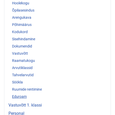
Hoolekogu
Õpilasesindus
Arengukava
Põhimäärus
Kodukord
Sisehindamine
Dokumendid
Vastuvõtt
Raamatukogu
Arvutiklassid
Tahvelarvutid
Söökla
Ruumide rentimine
Eduroam
Vastuvõtt 1. klassi
Personal