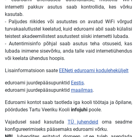
internetti pakkuv asutus saab kontrollida, kes võrku
kasutab.
- Paljudes riikides või asutustes on avatud WiFi võrgud
turvakaalutlustel keelatud, kuid eduroami abil saab külalisi
teistest akadeemilistest asutustest siiski internetti lubada.
- Autentimisinfo põhjal saab asutus teha otsuseid, kas
lubada inimene sisevõrku, anda talle vaid internetiühendus
või keelata ühendus hoopis.
Lisainformatsioon saate
EENeti eduroami koduleheküljelt
eduroami juurdepääsupunktid
Eestis
.
eduroami juurdepääsupunktid
maailmas
.
Eduroami kontot saab taotleda iga kooli töötaja ja õpilane,
pöördudes Tartu Veeriku Kooli
infojuhi
poole.
Vajadusel saad kasutada
TÜ juhendeid
oma seadme
konfigureerimiseks pääsemaks eduroami võrku.
NB!
Juhendites esitatud domeen ut.ee tuleb asendada