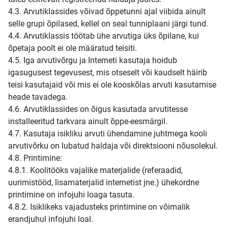
4.3. Arvutiklassides võivad õppetunni ajal viibida ainult
selle grupi õpilased, kellel on seal tunniplaani järgi tund.
4.4. Arvutiklassis töötab ühe arvutiga üks õpilane, kui
õpetaja poolt ei ole määratud teisiti.
4.5. Iga arvutivõrgu ja Interneti kasutaja hoidub
igasugusest tegevusest, mis otseselt või kaudselt häirib
teisi kasutajaid või mis ei ole kooskõlas arvuti kasutamise
heade tavadega.
4.6. Arvutiklassides on õigus kasutada arvutitesse
installeeritud tarkvara ainult õppe-eesmärgil.
4.7. Kasutaja isikliku arvuti ühendamine juhtmega kooli
arvutivõrku on lubatud haldaja või direktsiooni nõusolekul.
4.8. Printimine:
4.8.1. Koolitööks vajalike materjalide (referaadid,
uurimistööd, lisamaterjalid internetist jne.) ühekordne
printimine on infojuhi loaga tasuta.
4.8.2. Isiklikeks vajadusteks printimine on võimalik
erandjuhul infojuhi loal.