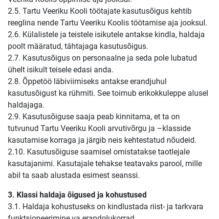
2.5. Tartu Veeriku Kooli töötajate kasutusõigus kehtib
reeglina nende Tartu Veeriku Koolis töötamise aja jooksul.
2.6. Külalistele ja teistele isikutele antakse kindla, haldaja
poolt määratud, tähtajaga kasutusõigus.
2.7. Kasutusõigus on personaalne ja seda pole lubatud
ühelt isikult teisele edasi anda.
2.8. Õppetöö läbiviimiseks antakse erandjuhul
kasutusõigust ka rühmiti. See toimub erikokkuleppe alusel
haldajaga.
2.9. Kasutusõiguse saaja peab kinnitama, et ta on
tutvunud Tartu Veeriku Kooli arvutivõrgu ja –klasside
kasutamise korraga ja järgib neis kehtestatud nõudeid.
2.10. Kasutusõiguse saamisel omistatakse taotlejale
kasutajanimi. Kasutajale tehakse teatavaks parool, mille
abil ta saab alustada esimest seanssi.
3. Klassi haldaja õigused ja kohustused
3.1. Haldaja kohustuseks on kindlustada riist- ja tarkvara
funktsioneerimine va erandolukorrad