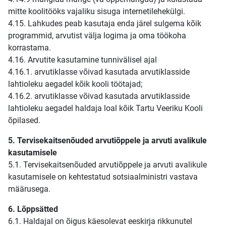
mitte koolitööks vajaliku sisuga internetilehekülgi.
4.15. Lahkudes peab kasutaja enda järel sulgema kõik
programmid, arvutist välja logima ja oma töökoha
korrastama.
4.16. Arvutite kasutamine tunnivälisel ajal
4.16.1. arvutiklasse võivad kasutada arvutiklasside
lahtioleku aegadel kõik kooli töötajad;
4.16.2. arvutiklasse võivad kasutada arvutiklasside
lahtioleku aegadel haldaja loal kõik Tartu Veeriku Kooli
õpilased.
5. Tervisekaitsenõuded arvutiõppele ja arvuti avalikule
kasutamisele
5.1. Tervisekaitsenõuded arvutiõppele ja arvuti avalikule
kasutamisele on kehtestatud sotsiaalministri vastava
määrusega.
6. Lõppsätted
6.1. Haldajal on õigus käesolevat eeskirja rikkunutel