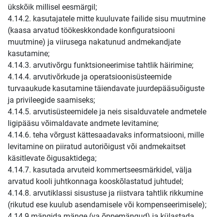
ükskõik millisel eesmärgil;
4.14.2. kasutajatele mitte kuuluvate failide sisu muutmine
(kaasa arvatud töökeskkondade konfiguratsiooni
muutmine) ja viirusega nakatunud andmekandjate
kasutamine;
4.14.3. arvutivõrgu funktsioneerimise tahtlik häirimine;
4.14.4. arvutivõrkude ja operatsioonisüsteemide
turvaaukude kasutamine täiendavate juurdepääsuõiguste
ja privileegide saamiseks;
4.14.5. arvutisüsteemidele ja neis sisalduvatele andmetele
ligipääsu võimaldavate andmete levitamine;
4.14.6. teha võrgust kättesaadavaks informatsiooni, mille
levitamine on piiratud autoriõigust või andmekaitset
käsitlevate õigusaktidega;
4.14.7. kasutada arvuteid kommertseesmärkidel, välja
arvatud kooli juhtkonnaga kooskõlastatud juhtudel;
4.14.8. arvutiklassi sisustuse ja riistvara tahtlik rikkumine
(rikutud ese kuulub asendamisele või kompenseerimisele);
4.14.9 mängida mänge (va õppemängud) ja külastada