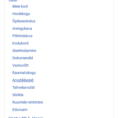
Meie kool
Hoolekogu
Õpilasesindus
Arengukava
Põhimäärus
Kodukord
Sisehindamine
Dokumendid
Vastuvõtt
Raamatukogu
Arvutiklassid
Tahvelarvutid
Söökla
Ruumide rentimine
Eduroam