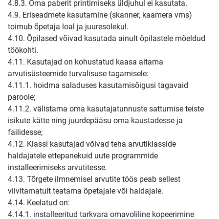
4.8.3. Oma paberit printimiseks üldjuhul ei kasutata.
4.9. Eriseadmete kasutamine (skanner, kaamera vms)
toimub õpetaja loal ja juuresolekul.
4.10. Õpilased võivad kasutada ainult õpilastele mõeldud
töökohti.
4.11. Kasutajad on kohustatud kaasa aitama
arvutisüsteemide turvalisuse tagamisele:
4.11.1. hoidma saladuses kasutamisõigusi tagavaid
paroole;
4.11.2. välistama oma kasutajatunnuste sattumise teiste
isikute kätte ning juurdepääsu oma kaustadesse ja
failidesse;
4.12. Klassi kasutajad võivad teha arvutiklasside
haldajatele ettepanekuid uute programmide
installeerimiseks arvutitesse.
4.13. Tõrgete ilmnemisel arvutite töös peab sellest
viivitamatult teatama õpetajale või haldajale.
4.14. Keelatud on:
4.14.1. installeeritud tarkvara omavoliline kopeerimine