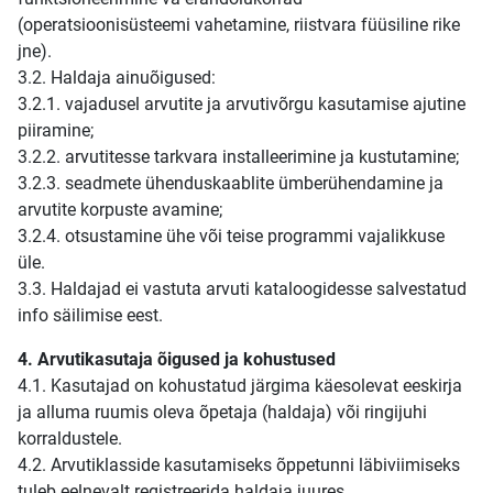
(operatsioonisüsteemi vahetamine, riistvara füüsiline rike
jne).
3.2. Haldaja ainuõigused:
3.2.1. vajadusel arvutite ja arvutivõrgu kasutamise ajutine
piiramine;
3.2.2. arvutitesse tarkvara installeerimine ja kustutamine;
3.2.3. seadmete ühenduskaablite ümberühendamine ja
arvutite korpuste avamine;
3.2.4. otsustamine ühe või teise programmi vajalikkuse
üle.
3.3. Haldajad ei vastuta arvuti kataloogidesse salvestatud
info säilimise eest.
4. Arvutikasutaja õigused ja kohustused
4.1. Kasutajad on kohustatud järgima käesolevat eeskirja
ja alluma ruumis oleva õpetaja (haldaja) või ringijuhi
korraldustele.
4.2. Arvutiklasside kasutamiseks õppetunni läbiviimiseks
tuleb eelnevalt registreerida haldaja juures.