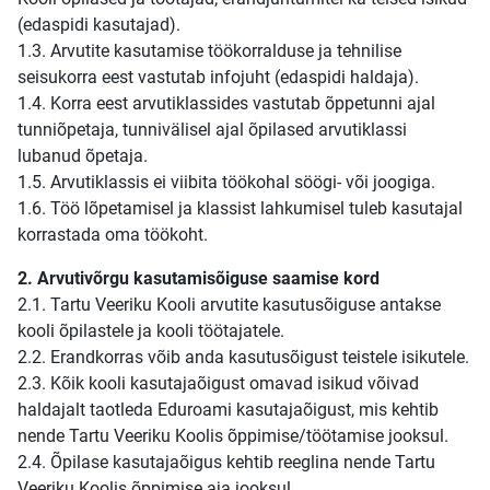
(edaspidi kasutajad).
1.3. Arvutite kasutamise töökorralduse ja tehnilise
seisukorra eest vastutab infojuht (edaspidi haldaja).
1.4. Korra eest arvutiklassides vastutab õppetunni ajal
tunniõpetaja, tunnivälisel ajal õpilased arvutiklassi
lubanud õpetaja.
1.5. Arvutiklassis ei viibita töökohal söögi- või joogiga.
1.6. Töö lõpetamisel ja klassist lahkumisel tuleb kasutajal
korrastada oma töökoht.
2. Arvutivõrgu kasutamisõiguse saamise kord
2.1. Tartu Veeriku Kooli arvutite kasutusõiguse antakse
kooli õpilastele ja kooli töötajatele.
2.2. Erandkorras võib anda kasutusõigust teistele isikutele.
2.3. Kõik kooli kasutajaõigust omavad isikud võivad
haldajalt taotleda Eduroami kasutajaõigust, mis kehtib
nende Tartu Veeriku Koolis õppimise/töötamise jooksul.
2.4. Õpilase kasutajaõigus kehtib reeglina nende Tartu
Veeriku Koolis õppimise aja jooksul.