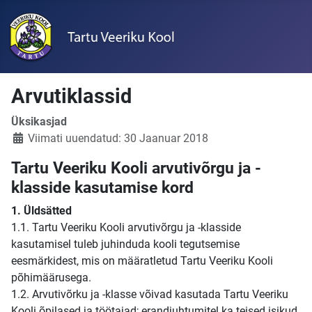
Arvutiklassid
Üksikasjad
Viimati uuendatud: 30 Jaanuar 2018
Tartu Veeriku Kooli arvutivõrgu ja -
klasside kasutamise kord
1. Üldsätted
1.1. Tartu Veeriku Kooli arvutivõrgu ja -klasside
kasutamisel tuleb juhinduda kooli tegutsemise
eesmärkidest, mis on määratletud Tartu Veeriku Kooli
põhimäärusega.
1.2. Arvutivõrku ja -klasse võivad kasutada Tartu Veeriku
Kooli õpilased ja töötajad; erandjuhtumitel ka teised isikud