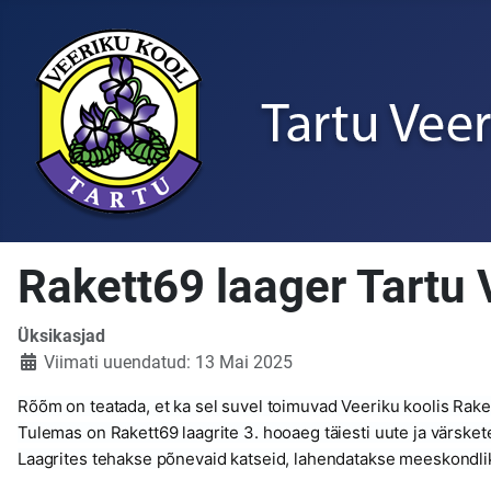
Rakett69 laager Tartu 
Üksikasjad
Viimati uuendatud: 13 Mai 2025
Rõõm on teatada, et ka sel suvel toimuvad Veeriku koolis Rake
Tulemas on Rakett69 laagrite 3. hooaeg täiesti uute ja värske
Laagrites tehakse põnevaid katseid, lahendatakse meeskondlikke