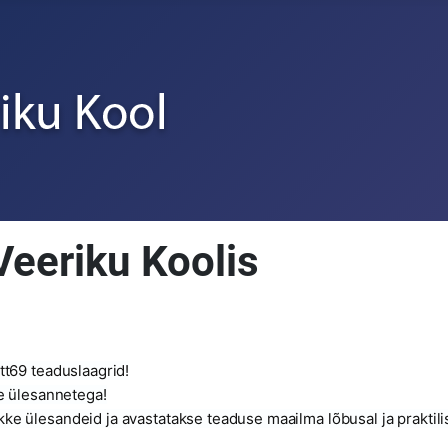
Veeriku Koolis
tt69 teaduslaagrid!
te ülesannetega!
 ülesandeid ja avastatakse teaduse maailma lõbusal ja praktilise