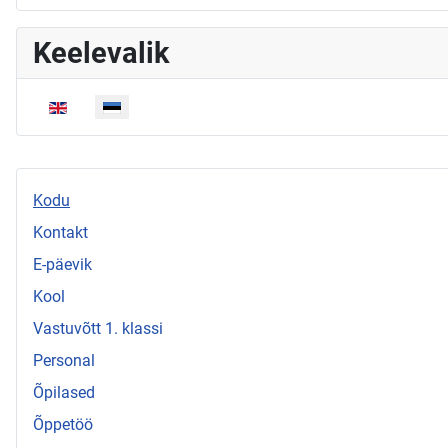
Keelevalik
Vali keel
Kodu
Kontakt
E-päevik
Kool
Vastuvõtt 1. klassi
Personal
Õpilased
Õppetöö