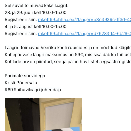
Sel suvel toimuvad kaks laagrit:
28. ja 29. juuli kell 10:00–15:00
Registreeri siin:
rakett69.ahhaa.ee/?laager=e3c3939c-ff3d-
4. ja 5. august kell 10:00–15:00
Registreeri siin:
rakett69.ahhaa.ee/?laager=d76283d4-6b26
Laagrid toimuvad Veeriku kooli ruumides ja on mõeldud kõigile 
Kahepäevase laagri maksumus on 59€, mis sisaldab ka toitlust
Kohtade arv on piiratud, seega palun huvilistel aegsasti regist
Parimate soovidega
Kristi Põdersalu
R69 õpihuvilaagri juhendaja