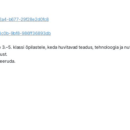
42a4-b677-29f28e2d0fc8
-4c0b-9bf8-986ff36893db
3.–5. klassi õpilastele, keda huvitavad teadus, tehnoloogia ja nu
ust.
reeruda.