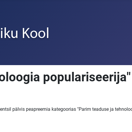
oloogia populariseerija"
sil pälvis peapreemia kategoorias "Parim teaduse ja tehnoloog