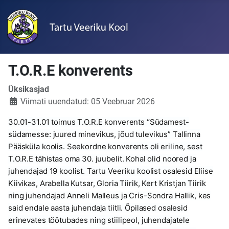
T.O.R.E konverents
Üksikasjad
Viimati uuendatud: 05 Veebruar 2026
30.01-31.01 toimus T.O.R.E konverents “Südamest-
südamesse: juured minevikus, jõud tulevikus” Tallinna
Pääsküla koolis. Seekordne konverents oli eriline, sest
T.O.R.E tähistas oma 30. juubelit. Kohal olid noored ja
juhendajad 19 koolist. Tartu Veeriku koolist osalesid Eliise
Kiivikas, Arabella Kutsar, Gloria Tiirik, Kert Kristjan Tiirik
ning juhendajad Anneli Malleus ja Cris-Sondra Hallik, kes
said endale aasta juhendaja tiitli. Õpilased osalesid
erinevates töötubades ning stiilipeol, juhendajatele