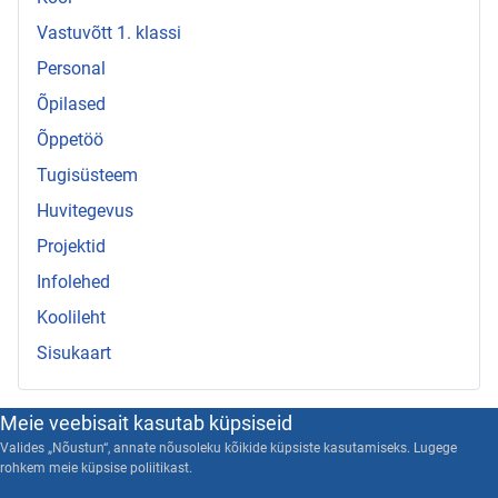
Vastuvõtt 1. klassi
Personal
Õpilased
Õppetöö
Tugisüsteem
Huvitegevus
Projektid
Infolehed
Koolileht
Sisukaart
Meie veebisait kasutab küpsiseid
Valides „Nõustun“, annate nõusoleku kõikide küpsiste kasutamiseks. Lugege
rohkem meie küpsise poliitikast.