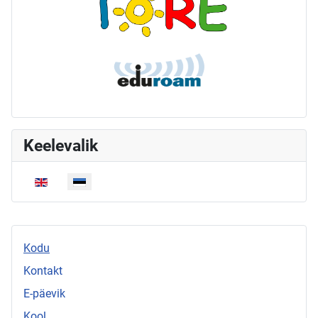
Keelevalik
Vali keel
Kodu
Kontakt
E-päevik
Kool