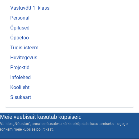
Vastuvõtt 1. klassi
Personal
Õpilased
Õppetöö
Tugisüsteem
Huvitegevus
Projektid
Infolehed
Koolileht
Sisukaart
Meie veebisait kasutab küpsiseid
Valides „Nõustun“, annate nõusoleku kõikide küpsiste kasutamiseks. Lugege
rohkem meie küpsise poliitikast.