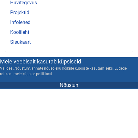
Huvitegevus
Projektid
Infolehed
Koolileht
Sisukaart
Meie veebisait kasutab küpsiseid
Valides „Nõustun“, annate nõusoleku kõikide küpsiste kasutamiseks. Lugege
rohkem meie küpsise poliitikast.
Nõustun