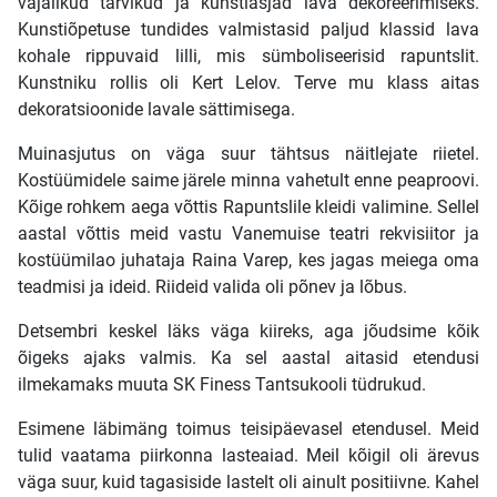
vajalikud tarvikud ja kunstiasjad lava dekoreerimiseks.
Kunstiõpetuse tundides valmistasid paljud klassid lava
kohale rippuvaid lilli, mis sümboliseerisid rapuntslit.
Kunstniku rollis oli Kert Lelov. Terve mu klass aitas
dekoratsioonide lavale sättimisega.
Muinasjutus on väga suur tähtsus näitlejate riietel.
Kostüümidele saime järele minna vahetult enne peaproovi.
Kõige rohkem aega võttis Rapuntslile kleidi valimine. Sellel
aastal võttis meid vastu Vanemuise teatri rekvisiitor ja
kostüümilao juhataja Raina Varep, kes jagas meiega oma
teadmisi ja ideid. Riideid valida oli põnev ja lõbus.
Detsembri keskel läks väga kiireks, aga jõudsime kõik
õigeks ajaks valmis. Ka sel aastal aitasid etendusi
ilmekamaks muuta SK Finess Tantsukooli tüdrukud.
Esimene läbimäng toimus teisipäevasel etendusel. Meid
tulid vaatama piirkonna lasteaiad. Meil kõigil oli ärevus
väga suur, kuid tagasiside lastelt oli ainult positiivne. Kahel