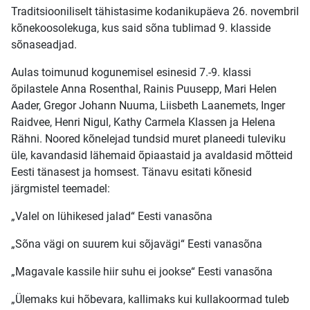
Traditsiooniliselt tähistasime kodanikupäeva 26. novembril
kõnekoosolekuga, kus said sõna tublimad 9. klasside
sõnaseadjad.
Aulas toimunud kogunemisel esinesid 7.-9. klassi
õpilastele Anna Rosenthal, Rainis Puusepp, Mari Helen
Aader, Gregor Johann Nuuma, Liisbeth Laanemets, Inger
Raidvee, Henri Nigul, Kathy Carmela Klassen ja Helena
Rähni. Noored kõnelejad tundsid muret planeedi tuleviku
üle, kavandasid lähemaid õpiaastaid ja avaldasid mõtteid
Eesti tänasest ja homsest. Tänavu esitati kõnesid
järgmistel teemadel:
„Valel on lühikesed jalad“ Eesti vanasõna
„Sõna vägi on suurem kui sõjavägi“ Eesti vanasõna
„Magavale kassile hiir suhu ei jookse“ Eesti vanasõna
„Ülemaks kui hõbevara, kallimaks kui kullakoormad tuleb