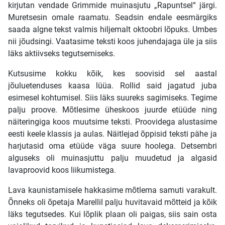
kirjutan vendade Grimmide muinasjutu „Rapuntsel“ järgi.
Muretsesin omale raamatu. Seadsin endale eesmärgiks
saada algne tekst valmis hiljemalt oktoobri lõpuks. Umbes
nii jõudsingi. Vaatasime teksti koos juhendajaga üle ja siis
läks aktiivseks tegutsemiseks.
Kutsusime kokku kõik, kes soovisid sel aastal
jõuluetenduses kaasa lüüa. Rollid said jagatud juba
esimesel kohtumisel. Siis läks suureks sagimiseks. Tegime
palju proove. Mõtlesime üheskoos juurde etüüde ning
näiteringiga koos muutsime teksti. Proovidega alustasime
eesti keele klassis ja aulas. Näitlejad õppisid teksti pähe ja
harjutasid oma etüüde väga suure hoolega. Detsembri
alguseks oli muinasjuttu palju muudetud ja algasid
lavaproovid koos liikumistega.
Lava kaunistamisele hakkasime mõtlema samuti varakult.
Õnneks oli õpetaja Marellil palju huvitavaid mõtteid ja kõik
läks tegutsedes. Kui lõplik plaan oli paigas, siis sain osta