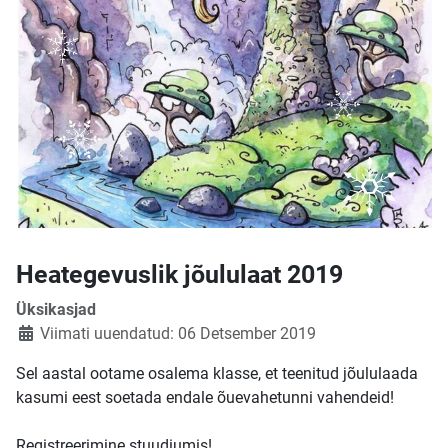
Heategevuslik jõululaat 2019
Üksikasjad
Viimati uuendatud: 06 Detsember 2019
Sel aastal ootame osalema klasse, et teenitud jõululaada
kasumi eest soetada endale õuevahetunni vahendeid!
Registreerimine stuudiumis!