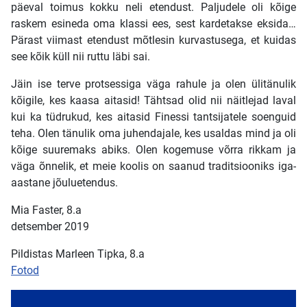
päeval toimus kokku neli etendust. Paljudele oli kõige
raskem esineda oma klassi ees, sest kardetakse eksida…
Pärast viimast etendust mõtlesin kurvastusega, et kuidas
see kõik küll nii ruttu läbi sai.
Jäin ise terve protsessiga väga rahule ja olen ülitänulik
kõigile, kes kaasa aitasid! Tähtsad olid nii näitlejad laval
kui ka tüdrukud, kes aitasid Finessi tantsijatele soenguid
teha. Olen tänulik oma juhendajale, kes usaldas mind ja oli
kõige suuremaks abiks. Olen kogemuse võrra rikkam ja
väga õnnelik, et meie koolis on saanud traditsiooniks iga-
aastane jõuluetendus.
Mia Faster, 8.a
detsember 2019
Pildistas Marleen Tipka, 8.a
Fotod