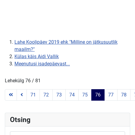
Lahe Koolipäev 2019 ehk "Milline on jätkusuutlik
maailm?"
Külas käis Aidi Vallik
Meenutusi isadepäevast...
Lehekülg 76 / 81
71
72
73
74
75
76
77
78
Otsing