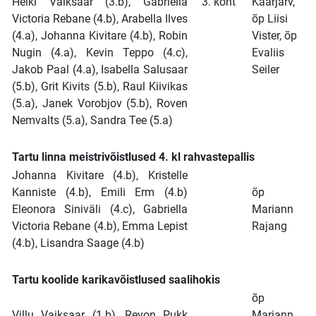
Heiki Vaiksaar (3.b), Gabriella
3. koht
Kaarjärv,
Victoria Rebane (4.b), Arabella Ilves
õp Liisi
(4.a), Johanna Kivitare (4.b), Robin
Vister, õp
Nugin (4.a), Kevin Teppo (4.c),
Evaliis
Jakob Paal (4.a), Isabella Salusaar
Seiler
(5.b), Grit Kivits (5.b), Raul Kiivikas
(5.a), Janek Vorobjov (5.b), Roven
Nemvalts (5.a), Sandra Tee (5.a)
Tartu linna meistrivõistlused 4. kl rahvastepallis
Johanna Kivitare (4.b), Kristelle
Kanniste (4.b), Emili Erm (4.b)
õp
Eleonora Siniväli (4.c), Gabriella
Mariann
Victoria Rebane (4.b), Emma Lepist
Rajang
(4.b), Lisandra Saage (4.b)
Tartu koolide karikavõistlused saalihokis
õp
Villu Vaiksaar (1.b), Revon Pukk
Mariann