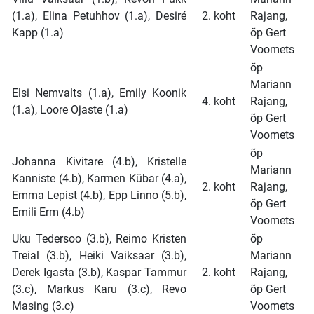
(1.a), Elina Petuhhov (1.a), Desiré
2. koht
Rajang,
Kapp (1.a)
õp Gert
Voomets
õp
Mariann
Elsi Nemvalts (1.a), Emily Koonik
4. koht
Rajang,
(1.a), Loore Ojaste (1.a)
õp Gert
Voomets
õp
Johanna Kivitare (4.b), Kristelle
Mariann
Kanniste (4.b), Karmen Kübar (4.a),
2. koht
Rajang,
Emma Lepist (4.b), Epp Linno (5.b),
õp Gert
Emili Erm (4.b)
Voomets
Uku Tedersoo (3.b), Reimo Kristen
õp
Treial (3.b), Heiki Vaiksaar (3.b),
Mariann
Derek Igasta (3.b), Kaspar Tammur
2. koht
Rajang,
(3.c), Markus Karu (3.c), Revo
õp Gert
Masing (3.c)
Voomets