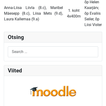
õp Helen
Anna-Liisa Liivla (8.c), Maribel
Kaarjärv,
1. koht
Mäesepp (8.c), Liisa Mets (9.d),
õp Evaliis
4x400m
Laura Kallemaa (9.a)
Seiler, õp
Liisi Vister
Otsing
Viited