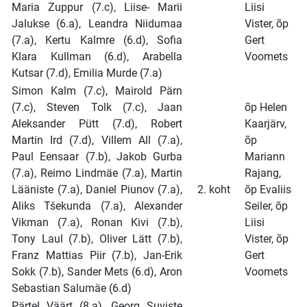
Maria Zuppur (7.c), Liise- Marii
Liisi
Jalukse (6.a), Leandra Niidumaa
Vister, õp
(7.a), Kertu Kalmre (6.d), Sofia
Gert
Klara Kullman (6.d), Arabella
Voomets
Kutsar (7.d), Emilia Murde (7.a)
Simon Kalm (7.c), Mairold Pärn
(7.c), Steven Tolk (7.c), Jaan
õp Helen
Aleksander Pütt (7.d), Robert
Kaarjärv,
Martin Ird (7.d), Villem All (7.a),
õp
Paul Eensaar (7.b), Jakob Gurba
Mariann
(7.a), Reimo Lindmäe (7.a), Martin
Rajang,
Lääniste (7.a), Daniel Piunov (7.a),
2. koht
õp Evaliis
Aliks Tšekunda (7.a), Alexander
Seiler, õp
Vikman (7.a), Ronan Kivi (7.b),
Liisi
Tony Laul (7.b), Oliver Lätt (7.b),
Vister, õp
Franz Mattias Piir (7.b), Jan-Erik
Gert
Sokk (7.b), Sander Mets (6.d), Aron
Voomets
Sebastian Salumäe (6.d)
Pärtel Väärt (8.a), Georg Suviste