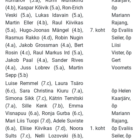
Komarov (5.a), Romi Munskind
Kaarjärv,
(4.b), Kaspar Kõivik (5.a), Ron-Erich
õp
Veski (5.a), Lukas Idavain (5.a),
Mariann
Martin Eller (4.b), Raul Kiivikas
Rajang,
(5.a), Hugo-Joonas Mängel (4.b),
7. koht
õp Evaliis
Rasmus Rakko (4.d), Robin Nugin
Seiler, õp
(4.a), Jakob Grossman (4.a), Bert
Liisi
Rosin (4.c), Raul Markus Ird (5.a),
Vister, õp
Jakob Paal (4.a), Sander Rives
Gert
(4.a), Juss Lobrev (5.a), Martin
Voomets
Sepp (5.b)
Luise Remmel (7.c), Laura Tsäro
(6.c), Sara Christina Kiuru (7.a),
õp Helen
Simona Sikk (7.c), Kätrin Ternitski
Kaarjärv,
(7.a), Sille Kenk (7.b), Emma
õp
Visnapuu (6.a), Ronja Gurba (6.c),
Mariann
Mari Liis Tuopi (7.d), Adele Suviste
Rajang,
(6.a), Eliise Kiivikas (7.d), Noora
1. koht
õp Evaliis
Sults (7.c), Nelli Lozovski (6.b),
Seiler, õp