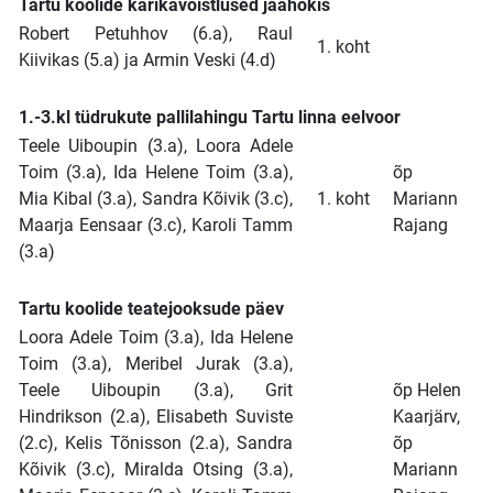
Tartu koolide karikavõistlused jäähokis
Robert Petuhhov (6.a), Raul
1. koht
Kiivikas (5.a) ja Armin Veski (4.d)
1.-3.kl tüdrukute pallilahingu Tartu linna eelvoor
Teele Uiboupin (3.a), Loora Adele
Toim (3.a), Ida Helene Toim (3.a),
õp
Mia Kibal (3.a), Sandra Kõivik (3.c),
1. koht
Mariann
Maarja Eensaar (3.c), Karoli Tamm
Rajang
(3.a)
Tartu koolide teatejooksude päev
Loora Adele Toim (3.a), Ida Helene
Toim (3.a), Meribel Jurak (3.a),
Teele Uiboupin (3.a), Grit
õp Helen
Hindrikson (2.a), Elisabeth Suviste
Kaarjärv,
(2.c), Kelis Tõnisson (2.a), Sandra
õp
Kõivik (3.c), Miralda Otsing (3.a),
Mariann