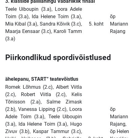
3. klasside pallilahingu Vabariiklik finaal
Teele Uiboupin (3.a), Loora Adele
Toim (3.a), Ida Helene Toim (3.a),
õp
Mia Kibal (3.a), Sandra Kõivik (3.c),
5. koht
Mariann
Maarja Eensaar (3.c), Karoli Tamm
Rajang
(3.a)
Piirkondlikud spordivõistlused
ähelepanu, START“ teatevõistlus
Romek Lõhmus (2.c), Albert Viitla
(2.c), Robert Viitla (2.c), Kelis
Tõnisson (2.a), Salme Zirnask
(2.b), Vanessa Lipping (2.c), Loora
õp
Adele Toim (3.a), Teele Uiboupin
Mariann
(3.a), Ida Helene Toim (3.a), Hugo
Rajang,
Zivuv (3.b), Kaspar Tammur (3.c),
õp Helen