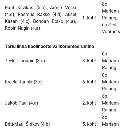
õp
Raul Kiivikas (5.a), Armin Veski
Mariann
(4.d), Rasmus Rakko (4.d), Aksel
1. koht
Rajang,
Kasari (4.c), Bohdan Boiko (4.a),
õp Gert
Robin Nugin (4.a)
Voomets
Tartu linna koolinoorte valikorienteerumine
õp
Teele Uiboupin (3.a)
3. koht
Mariann
Rajang
õp
Kreete Rannik (3.c)
6. koht
Mariann
Rajang
õp
Jakob Paal (4.a)
2. koht
Mariann
Rajang
õp
Britt-Marii Širikov (4.b)
5. koht
Mariann