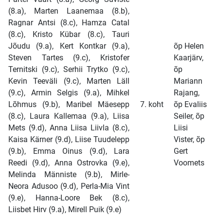
(8.a), Marten Laanemaa (8.b),
Ragnar Antsi (8.c), Hamza Catal
(8.c), Kristo Kübar (8.c), Tauri
Jõudu (9.a), Kert Kontkar (9.a),
õp Helen
Steven Tartes (9.c), Kristofer
Kaarjärv,
Ternitski (9.c), Serhii Trytko (9.c),
õp
Kevin Teeväli (9.c), Marten Läll
Mariann
(9.c), Armin Selgis (9.a), Mihkel
Rajang,
Lõhmus (9.b), Maribel Mäesepp
7. koht
õp Evaliis
(8.c), Laura Kallemaa (9.a), Liisa
Seiler, õp
Mets (9.d), Anna Liisa Liivla (8.c),
Liisi
Kaisa Kärner (9.d), Liise Tuudelepp
Vister, õp
(9.b), Emma Oinus (9.d), Lara
Gert
Reedi (9.d), Anna Ostrovka (9.e),
Voomets
Melinda Männiste (9.b), Mirle-
Neora Adusoo (9.d), Perla-Mia Vint
(9.e), Hanna-Loore Bek (8.c),
Liisbet Hirv (9.a), Mirell Puik (9.e)