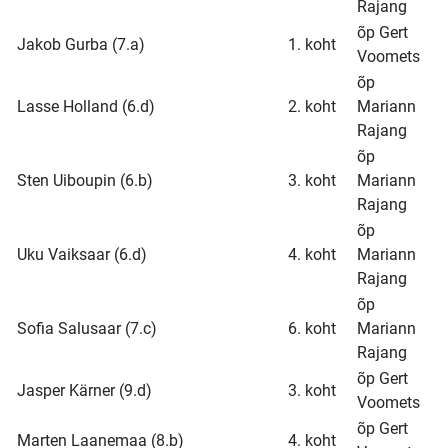
Rajang
õp Gert
Jakob Gurba (7.a)
1. koht
Voomets
õp
Lasse Holland (6.d)
2. koht
Mariann
Rajang
õp
Sten Uiboupin (6.b)
3. koht
Mariann
Rajang
õp
Uku Vaiksaar (6.d)
4. koht
Mariann
Rajang
õp
Sofia Salusaar (7.c)
6. koht
Mariann
Rajang
õp Gert
Jasper Kärner (9.d)
3. koht
Voomets
õp Gert
Marten Laanemaa (8.b)
4. koht