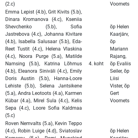
(2.c)
Voomets
Emma Lepist (4.b), Grit Kivits (5.b),
Dinara Kromanova (4.c), Kseniia
Shevchenko (5.b), Sofia
õp Helen
Jastrebova (4.c), Johanna Kivitare
Kaarjärv,
(4.b), Isabella Salusaar (5.b), Eda-
õp
Reet Tustit (4.c), Helena Vlaskina
Mariann
(4.c), Noora Purge (5.a), Matilde
Rajang,
Namsing (5.b), Katrina Lõhmus
4. koht
õp Evaliis
(4.b), Eleanora Siniväli (4.c), Emily
Seiler, õp
Doris Austin (5.b), Hanna-Loore
Liisi
Lehiste (5.b), Selena Jantsikene
Vister, õp
(5.a), Andra Leotoots (4.a), Karmen
Gert
Kübar (4.a), Mirel Sula (4.c), Kelis
Voomets
Sepa (4.c), Loore Sofia Kaldmaa
(5.c)
Roven Nemvalts (5.a), Kevin Teppo
(4.c), Robin Luige (4.d), Sviatoslav
õp Helen