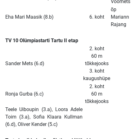
Voomets
õp
Eha Mari Maasik (8.b)
6. koht
Mariann
Rajang
TV 10 Olümpiastarti Tartu II etap
2. koht
60 m
Sander Mets (6.d)
tõkkejooks
3. koht
kaugushüpe
2. koht
Ronja Gurba (6.c)
60 m
tõkkejooks
Teele Uiboupin (3.a), Loora Adele
Toim (3.a), Sofia Klaara Kullman
(6.d), Oliver Kender (5.c)