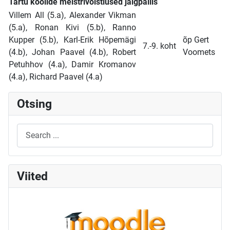
Tartu koolide meistrivõistlused jalgpallis
Villem All (5.a), Alexander Vikman
(5.a), Ronan Kivi (5.b), Ranno
Kupper (5.b), Karl-Erik Hõpemägi
õp Gert
7.-9. koht
(4.b), Johan Paavel (4.b), Robert
Voomets
Petuhhov (4.a), Damir Kromanov
(4.a), Richard Paavel (4.a)
Otsing
Viited