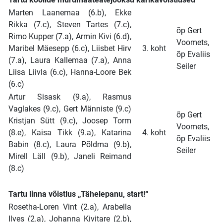
Marten Laanemaa (6.b), Ekke
Rikka (7.c), Steven Tartes (7.c),
õp Gert
Rimo Kupper (7.a), Armin Kivi (6.d),
Voomets,
Maribel Mäesepp (6.c), Liisbet Hirv
3. koht
õp Evaliis
(7.a), Laura Kallemaa (7.a), Anna
Seiler
Liisa Liivla (6.c), Hanna-Loore Bek
(6.c)
Artur Sisask (9.a), Rasmus
Vaglakes (9.c), Gert Männiste (9.c)
õp Gert
Kristjan Sütt (9.c), Joosep Torm
Voomets,
(8.e), Kaisa Tikk (9.a), Katarina
4. koht
õp Evaliis
Babin (8.c), Laura Põldma (9.b),
Seiler
Mirell Läll (9.b), Janeli Reimand
(8.c)
Tartu linna võistlus „Tähelepanu, start!“
Rosetha-Loren Vint (2.a), Arabella
Ilves (2.a), Johanna Kivitare (2.b),