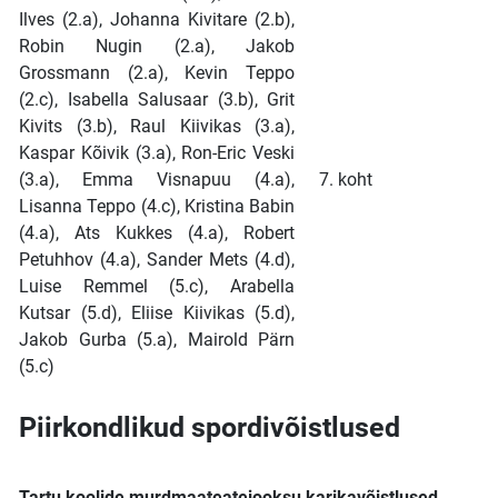
Ilves (2.a), Johanna Kivitare (2.b),
Robin Nugin (2.a), Jakob
Grossmann (2.a), Kevin Teppo
(2.c), Isabella Salusaar (3.b), Grit
Kivits (3.b), Raul Kiivikas (3.a),
Kaspar Kõivik (3.a), Ron-Eric Veski
(3.a), Emma Visnapuu (4.a),
7. koht
Lisanna Teppo (4.c), Kristina Babin
(4.a), Ats Kukkes (4.a), Robert
Petuhhov (4.a), Sander Mets (4.d),
Luise Remmel (5.c), Arabella
Kutsar (5.d), Eliise Kiivikas (5.d),
Jakob Gurba (5.a), Mairold Pärn
(5.c)
Piirkondlikud spordivõistlused
Tartu koolide murdmaateatejooksu karikavõistlused