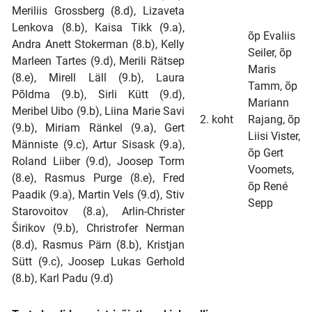
Meriliis Grossberg (8.d), Lizaveta
Lenkova (8.b), Kaisa Tikk (9.a),
õp Evaliis
Andra Anett Stokerman (8.b), Kelly
Seiler, õp
Marleen Tartes (9.d), Merili Rätsep
Maris
(8.e), Mirell Läll (9.b), Laura
Tamm, õp
Põldma (9.b), Sirli Kütt (9.d),
Mariann
Meribel Uibo (9.b), Liina Marie Savi
2. koht
Rajang, õp
(9.b), Miriam Ränkel (9.a), Gert
Liisi Vister,
Männiste (9.c), Artur Sisask (9.a),
õp Gert
Roland Liiber (9.d), Joosep Torm
Voomets,
(8.e), Rasmus Purge (8.e), Fred
õp René
Paadik (9.a), Martin Vels (9.d), Stiv
Sepp
Starovoitov (8.a), Arlin-Christer
Širikov (9.b), Christrofer Nerman
(8.d), Rasmus Pärn (8.b), Kristjan
Sütt (9.c), Joosep Lukas Gerhold
(8.b), Karl Padu (9.d)