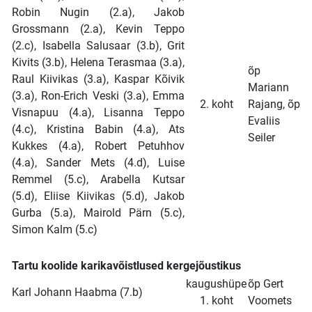
Robin Nugin (2.a), Jakob
Grossmann (2.a), Kevin Teppo
(2.c), Isabella Salusaar (3.b), Grit
Kivits (3.b), Helena Terasmaa (3.a),
õp
Raul Kiivikas (3.a), Kaspar Kõivik
Mariann
(3.a), Ron-Erich Veski (3.a), Emma
2. koht
Rajang, õp
Visnapuu (4.a), Lisanna Teppo
Evaliis
(4.c), Kristina Babin (4.a), Ats
Seiler
Kukkes (4.a), Robert Petuhhov
(4.a), Sander Mets (4.d), Luise
Remmel (5.c), Arabella Kutsar
(5.d), Eliise Kiivikas (5.d), Jakob
Gurba (5.a), Mairold Pärn (5.c),
Simon Kalm (5.c)
Tartu koolide karikavõistlused kergejõustikus
kaugushüpe
õp Gert
Karl Johann Haabma (7.b)
1. koht
Voomets