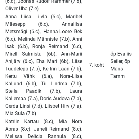
(6.d), Joonas Rudolf Rämmer (7.d),
Oliver Uba (7.e)
Anna Liisa Liivla (6.c), Maribel
Mäesepp (6.c), Annaliisa
Metsmägi (6.c), Hanna-Loore Bek
(6.c), Melinda Männiste (7.b), Anni
Isak (6.b), Ronja Reimand (6.c),
Mirell Salmistu (6b), Ann-Marii
õp Evaliis
Anijärv (6.c), Eha Mari (6b), Liise
Seiler, õp
7. koht
Tuudelepp (7.b), Keitrin Laan (7.b),
Maris
Kertu Vähk (6.a), Nora-Liisa
Tamm
Kaljund (6.b), Tii Lindma (7.b),
Stella Paadik (7.b), Laura
Kallemaa (7.a), Doris Audova (7.a),
Gerda Linsi (7.d), Liisbet Hirv (7.a),
Mia Sula (7.b)
Katriin Kartau (8.c), Mia Nora
Abras (8.c), Janeli Reimand (8.c),
Melissa Delicia Rannula (8.c),