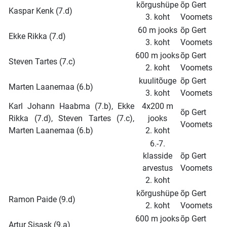
kõrgushüpe
õp Gert
Kaspar Kenk (7.d)
3. koht
Voomets
60 m jooks
õp Gert
Ekke Rikka (7.d)
3. koht
Voomets
600 m jooks
õp Gert
Steven Tartes (7.c)
2. koht
Voomets
kuulitõuge
õp Gert
Marten Laanemaa (6.b)
3. koht
Voomets
Karl Johann Haabma (7.b), Ekke
4x200 m
õp Gert
Rikka (7.d), Steven Tartes (7.c),
jooks
Voomets
Marten Laanemaa (6.b)
2. koht
6.-7.
klasside
õp Gert
arvestus
Voomets
2. koht
kõrgushüpe
õp Gert
Ramon Paide (9.d)
2. koht
Voomets
600 m jooks
õp Gert
Artur Sisask (9.a)