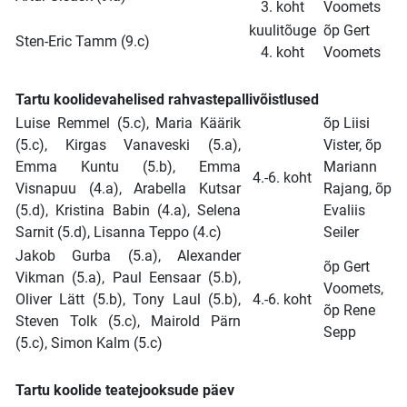
3. koht
Voomets
kuulitõuge
õp Gert
Sten-Eric Tamm (9.c)
4. koht
Voomets
Tartu koolidevahelised rahvastepallivõistlused
Luise Remmel (5.c), Maria Käärik
õp Liisi
(5.c), Kirgas Vanaveski (5.a),
Vister, õp
Emma Kuntu (5.b), Emma
Mariann
4.-6. koht
Visnapuu (4.a), Arabella Kutsar
Rajang, õp
(5.d), Kristina Babin (4.a), Selena
Evaliis
Sarnit (5.d), Lisanna Teppo (4.c)
Seiler
Jakob Gurba (5.a), Alexander
õp Gert
Vikman (5.a), Paul Eensaar (5.b),
Voomets,
Oliver Lätt (5.b), Tony Laul (5.b),
4.-6. koht
õp Rene
Steven Tolk (5.c), Mairold Pärn
Sepp
(5.c), Simon Kalm (5.c)
Tartu koolide teatejooksude päev