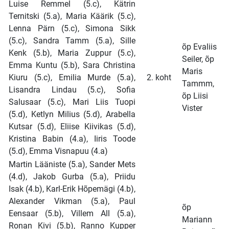
Luise Remmel (5.c), Kätrin
Ternitski (5.a), Maria Käärik (5.c),
Lenna Pärn (5.c), Simona Sikk
(5.c), Sandra Tamm (5.a), Sille
õp Evaliis
Kenk (5.b), Maria Zuppur (5.c),
Seiler, õp
Emma Kuntu (5.b), Sara Christina
Maris
Kiuru (5.c), Emilia Murde (5.a),
2. koht
Tammm,
Lisandra Lindau (5.c), Sofia
õp Liisi
Salusaar (5.c), Mari Liis Tuopi
Vister
(5.d), Ketlyn Milius (5.d), Arabella
Kutsar (5.d), Eliise Kiivikas (5.d),
Kristina Babin (4.a), Iiris Toode
(5.d), Emma Visnapuu (4.a)
Martin Lääniste (5.a), Sander Mets
(4.d), Jakob Gurba (5.a), Priidu
Isak (4.b), Karl-Erik Hõpemägi (4.b),
Alexander Vikman (5.a), Paul
õp
Eensaar (5.b), Villem All (5.a),
Mariann
Ronan Kivi (5.b), Ranno Kupper