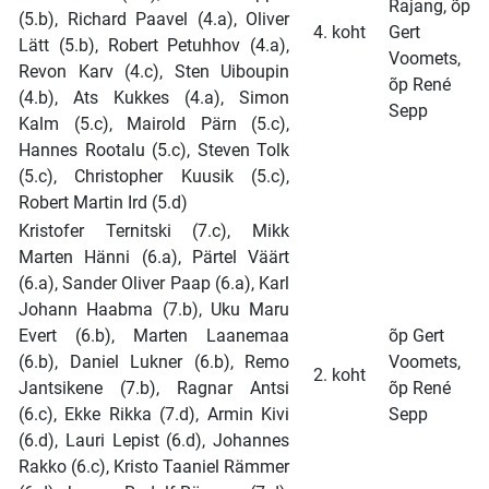
Rajang, õp
(5.b), Richard Paavel (4.a), Oliver
4. koht
Gert
Lätt (5.b), Robert Petuhhov (4.a),
Voomets,
Revon Karv (4.c), Sten Uiboupin
õp René
(4.b), Ats Kukkes (4.a), Simon
Sepp
Kalm (5.c), Mairold Pärn (5.c),
Hannes Rootalu (5.c), Steven Tolk
(5.c), Christopher Kuusik (5.c),
Robert Martin Ird (5.d)
Kristofer Ternitski (7.c), Mikk
Marten Hänni (6.a), Pärtel Väärt
(6.a), Sander Oliver Paap (6.a), Karl
Johann Haabma (7.b), Uku Maru
Evert (6.b), Marten Laanemaa
õp Gert
(6.b), Daniel Lukner (6.b), Remo
Voomets,
2. koht
Jantsikene (7.b), Ragnar Antsi
õp René
(6.c), Ekke Rikka (7.d), Armin Kivi
Sepp
(6.d), Lauri Lepist (6.d), Johannes
Rakko (6.c), Kristo Taaniel Rämmer