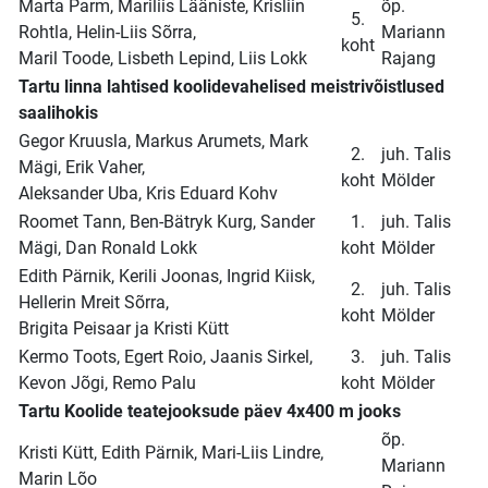
Marta Parm, Mariliis Lääniste, Krisliin
õp.
5.
Rohtla, Helin-Liis Sõrra,
Mariann
koht
Maril Toode, Lisbeth Lepind, Liis Lokk
Rajang
Tartu linna lahtised koolidevahelised meistrivõistlused
saalihokis
Gegor Kruusla, Markus Arumets, Mark
2.
juh. Talis
Mägi, Erik Vaher,
koht
Mölder
Aleksander Uba, Kris Eduard Kohv
Roomet Tann, Ben-Bätryk Kurg, Sander
1.
juh. Talis
Mägi, Dan Ronald Lokk
koht
Mölder
Edith Pärnik, Kerili Joonas, Ingrid Kiisk,
2.
juh. Talis
Hellerin Mreit Sõrra,
koht
Mölder
Brigita Peisaar ja Kristi Kütt
Kermo Toots, Egert Roio, Jaanis Sirkel,
3.
juh. Talis
Kevon Jõgi, Remo Palu
koht
Mölder
Tartu Koolide teatejooksude päev 4x400 m jooks
õp.
Kristi Kütt, Edith Pärnik, Mari-Liis Lindre,
Mariann
Marin Lõo