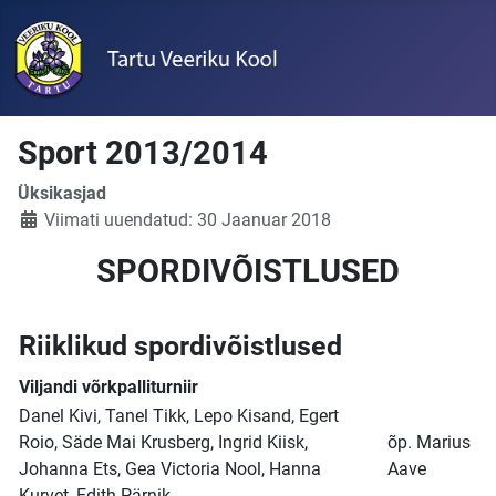
Sport 2013/2014
Üksikasjad
Viimati uuendatud: 30 Jaanuar 2018
SPORDIVÕISTLUSED
Riiklikud spordivõistlused
Viljandi võrkpalliturniir
Danel Kivi, Tanel Tikk, Lepo Kisand, Egert
Roio, Säde Mai Krusberg, Ingrid Kiisk,
õp. Marius
Johanna Ets, Gea Victoria Nool, Hanna
Aave
Kurvet, Edith Pärnik