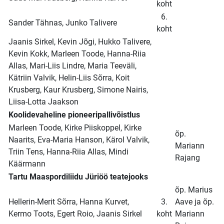
koht
6.
Sander Tähnas, Junko Talivere
koht
Jaanis Sirkel, Kevin Jõgi, Hukko Talivere,
Kevin Kokk, Marleen Toode, Hanna-Riia
Allas, Mari-Liis Lindre, Maria Teeväli,
Kätriin Valvik, Helin-Liis Sõrra, Koit
Krusberg, Kaur Krusberg, Simone Nairis,
Liisa-Lotta Jaakson
Koolidevaheline pioneeripallivõistlus
Marleen Toode, Kirke Piiskoppel, Kirke
õp.
Naarits, Eva-Maria Hanson, Kärol Valvik,
Mariann
Triin Tens, Hanna-Riia Allas, Mindi
Rajang
Käärmann
Tartu Maaspordiliidu Jüriöö teatejooks
õp. Marius
Hellerin-Merit Sõrra, Hanna Kurvet,
3.
Aave ja õp.
Kermo Toots, Egert Roio, Jaanis Sirkel
koht
Mariann