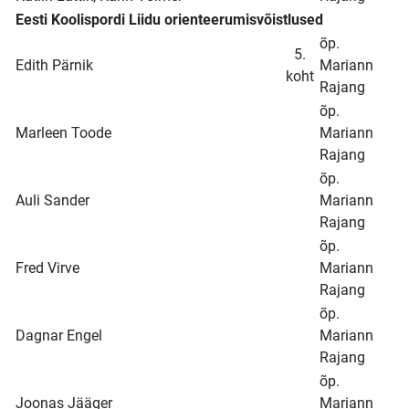
Eesti Koolispordi Liidu orienteerumisvõistlused
õp.
5.
Edith Pärnik
Mariann
koht
Rajang
õp.
Marleen Toode
Mariann
Rajang
õp.
Auli Sander
Mariann
Rajang
õp.
Fred Virve
Mariann
Rajang
õp.
Dagnar Engel
Mariann
Rajang
õp.
Joonas Jääger
Mariann