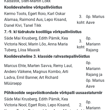
Kadastik, Sten-Martin Lokk
Koolidevaheline võrkpallivõistlus
Kermo Toots, Egert Roio, Karl Oskar
3.
õp. Marius
Alamaa, Raimond Aus, Lepo Kisand,
koht
Aave
Danel Kivi, Tanel Tikk
7.-9. kl tüdrukute kooliliiga võrkpallivõistlus
Säde Mai Krusberg, Edith Pärnik, Kea
õp.
3.
Victoria Nool, Marin Lõo, Anna Maria
Mariann
koht
Tuberg, Liisa Maasik
Rajang
Koolidevaheline 3. klasside rahvastepallivõistlus
õp.
Marcus Ehte, Marten Savva, Remy Laul,
Mariann
Andero Väikene, Magnus Kombo, Arti
Rajang ja
Ladva, Emil Banner, Art Richard
õp. Marius
Müürsepp
Aave
Põhikoolide segavõistkondade võrkpalli uusaastaturniir
Säde Mai Krusberg, Edith Pärnik, Kea
õp.
Victoria Nool, Egert Roio, Lepo Kisand,
2.
Mariann