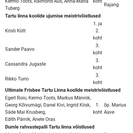
Kermo Toots, Raimond Aus, Anna-Maria
koht
Rajang
Tuberg
Tartu linna koolide ujumise meistrivõistlused
1. ja
Kristi Kütt
2.
koht
3.
Sander Paavo
koht
3.
Cassandra Jugaste
koht
3.
Rikko Turro
koht
Ultimate Frisbee Tartu Linna koolide meistrivõistlused
Egert Roio, Kermo Toots, Markus Männik,
Georg Kõivumägi, Danel Kivi, Ingrid Kiisk,
1.
õp. Marius
Säde Mai Krusberg,
koht
Aave
Edith Pärnik, Anete Oras
Dumle rahvastepalli Tartu linna võistlused