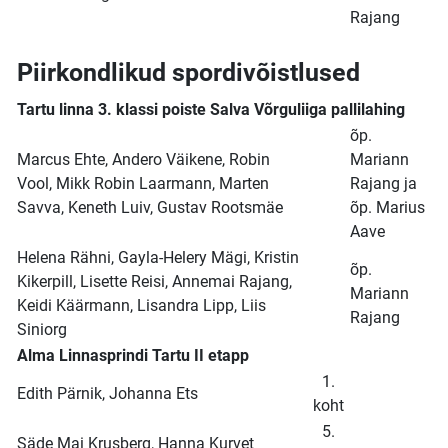
Rajang
Piirkondlikud spordivõistlused
Tartu linna 3. klassi poiste Salva Võrguliiga pallilahing
õp.
Marcus Ehte, Andero Väikene, Robin
Mariann
Vool, Mikk Robin Laarmann, Marten
Rajang ja
Savva, Keneth Luiv, Gustav Rootsmäe
õp. Marius
Aave
Helena Rähni, Gayla-Helery Mägi, Kristin
õp.
Kikerpill, Lisette Reisi, Annemai Rajang,
Mariann
Keidi Käärmann, Lisandra Lipp, Liis
Rajang
Siniorg
Alma Linnasprindi Tartu II etapp
1.
Edith Pärnik, Johanna Ets
koht
5.
Säde Mai Krusberg, Hanna Kurvet