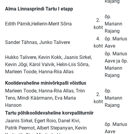
Rajang
Alma Linnasprindi Tartu I etapp
õp.
2.
Edith Pärnik,Hellerin-Merit Sõrra
Mariann
koht
Rajang
4.
õp. Marius
Sander Tähnas, Junko Talivere
koht
Aave
õp. Marius
Hukko Talivere, Kevin Kokk, Jaanis Sirkel,
Aave ja õp.
Kevin Jõgi, Kärol Valvik, Helin-Liis Sõrra,
Mariann
Marleen Toode, Hanna-Riia Allas
Rajang
Koolidevaheline minivõrkpalli võistlus
Marleen Toode, Hanna-Riia Allas, Triin
õp.
2.
Tens, Mindi Käärmann, Eva Maria
Mariann
koht
Hanson
Rajang
Tartu põhikoolidevaheline korvpalliturniir
Jaanis Sirkel, Egert Roio, Danel Kivi,
õp. Marius
Patrik Peemot, Albert Stepanyan, Kevin
Aave