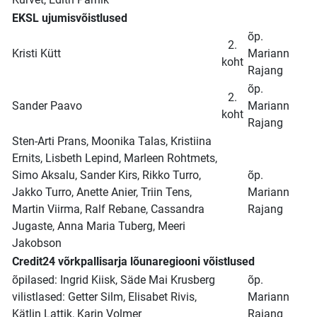
EKSL ujumisvõistlused
õp.
2.
Kristi Kütt
Mariann
koht
Rajang
õp.
2.
Sander Paavo
Mariann
koht
Rajang
Sten-Arti Prans, Moonika Talas, Kristiina
Ernits, Lisbeth Lepind, Marleen Rohtmets,
Simo Aksalu, Sander Kirs, Rikko Turro,
õp.
Jakko Turro, Anette Anier, Triin Tens,
Mariann
Martin Viirma, Ralf Rebane, Cassandra
Rajang
Jugaste, Anna Maria Tuberg, Meeri
Jakobson
Credit24 võrkpallisarja lõunaregiooni võistlused
õpilased: Ingrid Kiisk, Säde Mai Krusberg
õp.
vilistlased: Getter Silm, Elisabet Rivis,
Mariann
Kätlin Lattik, Karin Volmer
Rajang