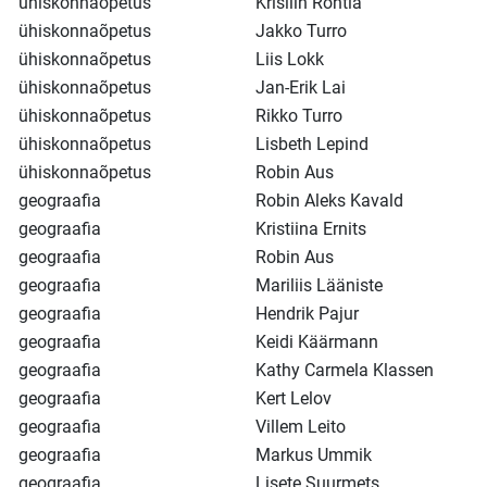
ühiskonnaõpetus
Krisliin Rohtla
ühiskonnaõpetus
Jakko Turro
ühiskonnaõpetus
Liis Lokk
ühiskonnaõpetus
Jan-Erik Lai
ühiskonnaõpetus
Rikko Turro
ühiskonnaõpetus
Lisbeth Lepind
ühiskonnaõpetus
Robin Aus
geograafia
Robin Aleks Kavald
geograafia
Kristiina Ernits
geograafia
Robin Aus
geograafia
Mariliis Lääniste
geograafia
Hendrik Pajur
geograafia
Keidi Käärmann
geograafia
Kathy Carmela Klassen
geograafia
Kert Lelov
geograafia
Villem Leito
geograafia
Markus Ummik
geograafia
Lisete Suurmets