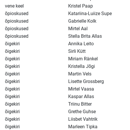
vene keel
Kristel Paap
õpioskused
Katariina-Luiize Supe
õpioskused
Gabrielle Kolk
õpioskused
Mirtel Aal
õpioskused
Stella Brita Allas
õigekiri
Annika Leito
õigekiri
Sirli Kütt
õigekiri
Miriam Ränkel
õigekiri
Kristella Jõgi
õigekiri
Martin Vels
õigekiri
Lisette Grossberg
õigekiri
Mirtel Vaasa
õigekiri
Kaspar Allas
õigekiri
Triinu Bitter
õigekiri
Grethe Guhse
õigekiri
Liisbet Vahtrik
õigekiri
Marleen Tipka