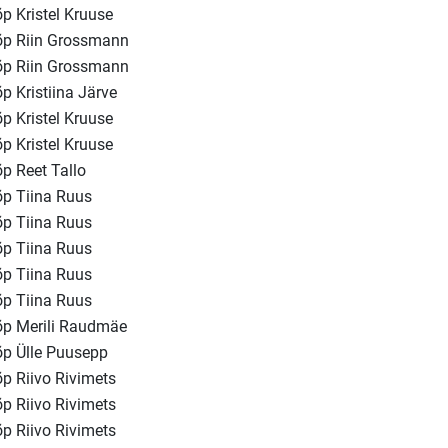
õp Kristel Kruuse
õp Riin Grossmann
õp Riin Grossmann
õp Kristiina Järve
õp Kristel Kruuse
õp Kristel Kruuse
õp Reet Tallo
õp Tiina Ruus
õp Tiina Ruus
õp Tiina Ruus
õp Tiina Ruus
õp Tiina Ruus
õp Merili Raudmäe
õp Ülle Puusepp
õp Riivo Rivimets
õp Riivo Rivimets
õp Riivo Rivimets