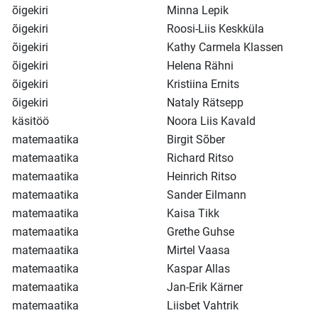
õigekiri
Minna Lepik
õigekiri
Roosi-Liis Keskküla
õigekiri
Kathy Carmela Klassen
õigekiri
Helena Rähni
õigekiri
Kristiina Ernits
õigekiri
Nataly Rätsepp
käsitöö
Noora Liis Kavald
matemaatika
Birgit Sõber
matemaatika
Richard Ritso
matemaatika
Heinrich Ritso
matemaatika
Sander Eilmann
matemaatika
Kaisa Tikk
matemaatika
Grethe Guhse
matemaatika
Mirtel Vaasa
matemaatika
Kaspar Allas
matemaatika
Jan-Erik Kärner
matemaatika
Liisbet Vahtrik