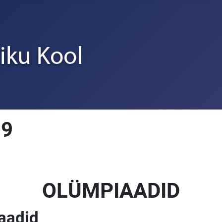
19
OLÜMPIAADID
aadid