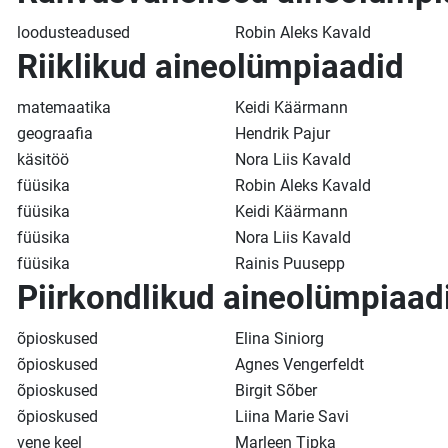
loodusteadused
Robin Aleks Kavald
Riiklikud aineolümpiaadid
matemaatika
Keidi Käärmann
geograafia
Hendrik Pajur
käsitöö
Nora Liis Kavald
füüsika
Robin Aleks Kavald
füüsika
Keidi Käärmann
füüsika
Nora Liis Kavald
füüsika
Rainis Puusepp
Piirkondlikud aineolümpiaad
õpioskused
Elina Siniorg
õpioskused
Agnes Vengerfeldt
õpioskused
Birgit Sõber
õpioskused
Liina Marie Savi
vene keel
Marleen Tipka