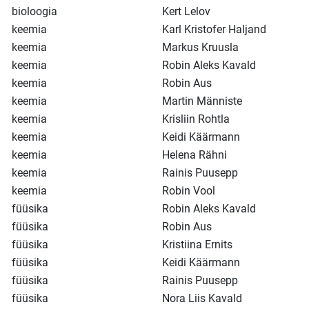
bioloogia
Kert Lelov
keemia
Karl Kristofer Haljand
keemia
Markus Kruusla
keemia
Robin Aleks Kavald
keemia
Robin Aus
keemia
Martin Männiste
keemia
Krisliin Rohtla
keemia
Keidi Käärmann
keemia
Helena Rähni
keemia
Rainis Puusepp
keemia
Robin Vool
füüsika
Robin Aleks Kavald
füüsika
Robin Aus
füüsika
Kristiina Ernits
füüsika
Keidi Käärmann
füüsika
Rainis Puusepp
füüsika
Nora Liis Kavald