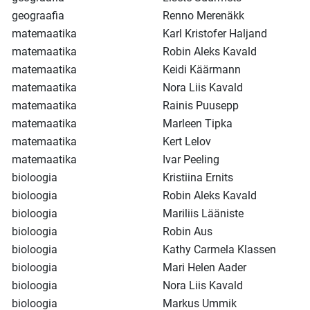
geograafia
Renno Merenäkk
matemaatika
Karl Kristofer Haljand
matemaatika
Robin Aleks Kavald
matemaatika
Keidi Käärmann
matemaatika
Nora Liis Kavald
matemaatika
Rainis Puusepp
matemaatika
Marleen Tipka
matemaatika
Kert Lelov
matemaatika
Ivar Peeling
bioloogia
Kristiina Ernits
bioloogia
Robin Aleks Kavald
bioloogia
Mariliis Lääniste
bioloogia
Robin Aus
bioloogia
Kathy Carmela Klassen
bioloogia
Mari Helen Aader
bioloogia
Nora Liis Kavald
bioloogia
Markus Ummik