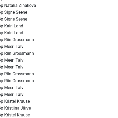
õp Natalia Zinakova
õp Signe Seene
õp Signe Seene
õp Kairi Land
õp Kairi Land
õp Riin Grossmann
õp Meeri Talv
õp Riin Grossmann
õp Meeri Talv
õp Meeri Talv
õp Riin Grossmann
õp Riin Grossmann
õp Meeri Talv
õp Meeri Talv
õp Kristel Kruuse
õp Kristiina Järve
õp Kristel Kruuse