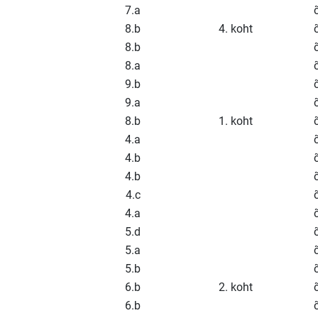
7.a
8.b
4. koht
8.b
8.a
9.b
9.a
8.b
1. koht
4.a
4.b
4.b
4.c
4.a
5.d
5.a
5.b
6.b
2. koht
6.b