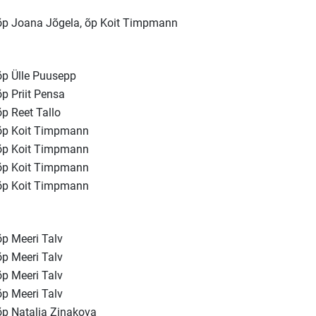
õp Joana Jõgela, õp Koit Timpmann
õp Ülle Puusepp
õp Priit Pensa
õp Reet Tallo
õp Koit Timpmann
õp Koit Timpmann
õp Koit Timpmann
õp Koit Timpmann
õp Meeri Talv
õp Meeri Talv
õp Meeri Talv
õp Meeri Talv
õp Natalia Zinakova