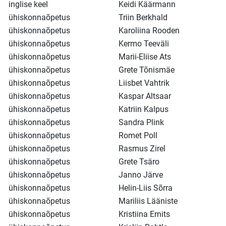
inglise keel
Keidi Käärmann
ühiskonnaõpetus
Triin Berkhald
ühiskonnaõpetus
Karoliina Rooden
ühiskonnaõpetus
Kermo Teeväli
ühiskonnaõpetus
Marii-Eliise Ats
ühiskonnaõpetus
Grete Tõnismäe
ühiskonnaõpetus
Liisbet Vahtrik
ühiskonnaõpetus
Kaspar Altsaar
ühiskonnaõpetus
Katriin Kalpus
ühiskonnaõpetus
Sandra Plink
ühiskonnaõpetus
Romet Poll
ühiskonnaõpetus
Rasmus Zirel
ühiskonnaõpetus
Grete Tsäro
ühiskonnaõpetus
Janno Järve
ühiskonnaõpetus
Helin-Liis Sõrra
ühiskonnaõpetus
Mariliis Lääniste
ühiskonnaõpetus
Kristiina Ernits