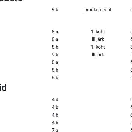
9.b
pronksmedal
8.a
1. koht
8.a
III järk
8.b
1. koht
9.b
III järk
8.a
8.b
8.b
id
4.d
4.b
4.b
4.b
7.a