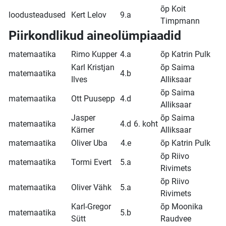
õp Koit
loodusteadused
Kert Lelov
9.a
Timpmann
Piirkondlikud aineolümpiaadid
matemaatika
Rimo Kupper
4.a
õp Katrin Pulk
Karl Kristjan
õp Saima
matemaatika
4.b
Ilves
Alliksaar
õp Saima
matemaatika
Ott Puusepp
4.d
Alliksaar
Jasper
õp Saima
matemaatika
4.d
6. koht
Kärner
Alliksaar
matemaatika
Oliver Uba
4.e
õp Katrin Pulk
õp Riivo
matemaatika
Tormi Evert
5.a
Rivimets
õp Riivo
matemaatika
Oliver Vähk
5.a
Rivimets
Karl-Gregor
õp Moonika
matemaatika
5.b
Sütt
Raudvee