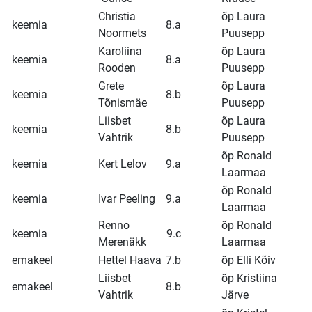
Christia
õp Laura
keemia
8.a
Noormets
Puusepp
Karoliina
õp Laura
keemia
8.a
Rooden
Puusepp
Grete
õp Laura
keemia
8.b
Tõnismäe
Puusepp
Liisbet
õp Laura
keemia
8.b
Vahtrik
Puusepp
õp Ronald
keemia
Kert Lelov
9.a
Laarmaa
õp Ronald
keemia
Ivar Peeling
9.a
Laarmaa
Renno
õp Ronald
keemia
9.c
Merenäkk
Laarmaa
emakeel
Hettel Haava
7.b
õp Elli Kõiv
Liisbet
õp Kristiina
emakeel
8.b
Vahtrik
Järve