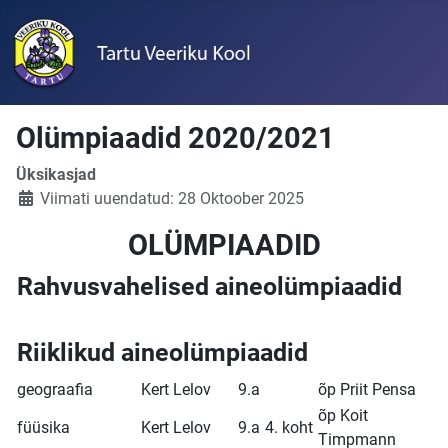
Olümpiaadid 2020/2021
Üksikasjad
Viimati uuendatud: 28 Oktoober 2025
OLÜMPIAADID
Rahvusvahelised aineolümpiaadid
Riiklikud aineolümpiaadid
geograafia
Kert Lelov
9.a
õp Priit Pensa
õp Koit
füüsika
Kert Lelov
9.a
4. koht
Timpmann