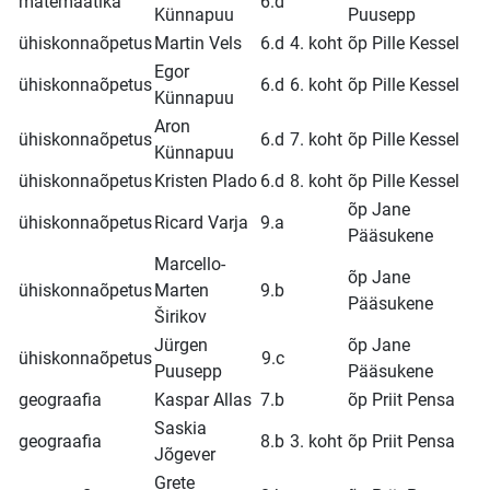
matemaatika
6.d
Künnapuu
Puusepp
ühiskonnaõpetus
Martin Vels
6.d
4. koht
õp Pille Kessel
Egor
ühiskonnaõpetus
6.d
6. koht
õp Pille Kessel
Künnapuu
Aron
ühiskonnaõpetus
6.d
7. koht
õp Pille Kessel
Künnapuu
ühiskonnaõpetus
Kristen Plado
6.d
8. koht
õp Pille Kessel
õp Jane
ühiskonnaõpetus
Ricard Varja
9.a
Pääsukene
Marcello-
õp Jane
ühiskonnaõpetus
Marten
9.b
Pääsukene
Širikov
Jürgen
õp Jane
ühiskonnaõpetus
9.c
Puusepp
Pääsukene
geograafia
Kaspar Allas
7.b
õp Priit Pensa
Saskia
geograafia
8.b
3. koht
õp Priit Pensa
Jõgever
Grete