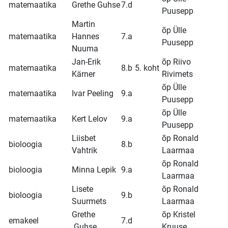
matemaatika
Grethe Guhse
7.d
Puusepp
Martin
õp Ülle
matemaatika
Hannes
7.a
Puusepp
Nuuma
Jan-Erik
õp Riivo
matemaatika
8.b
5. koht
Kärner
Rivimets
õp Ülle
matemaatika
Ivar Peeling
9.a
Puusepp
õp Ülle
matemaatika
Kert Lelov
9.a
Puusepp
Liisbet
õp Ronald
bioloogia
8.b
Vahtrik
Laarmaa
õp Ronald
bioloogia
Minna Lepik
9.a
Laarmaa
Lisete
õp Ronald
bioloogia
9.b
Suurmets
Laarmaa
Grethe
õp Kristel
emakeel
7.d
Guhse
Kruuse