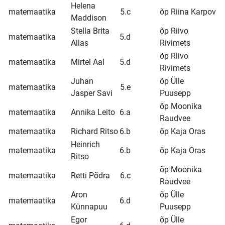
Helena
matemaatika
5.c
õp Riina Karpov
Maddison
Stella Brita
õp Riivo
matemaatika
5.d
Allas
Rivimets
õp Riivo
matemaatika
Mirtel Aal
5.d
Rivimets
Juhan
õp Ülle
matemaatika
5.e
Jasper Savi
Puusepp
õp Moonika
matemaatika
Annika Leito
6.a
Raudvee
matemaatika
Richard Ritso
6.b
õp Kaja Oras
Heinrich
matemaatika
6.b
õp Kaja Oras
Ritso
õp Moonika
matemaatika
Retti Põdra
6.c
Raudvee
Aron
õp Ülle
matemaatika
6.d
Künnapuu
Puusepp
Egor
õp Ülle