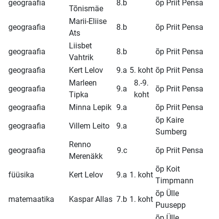
geograafia
8.b
õp Priit Pensa
Tõnismäe
Marii-Eliise
geograafia
8.b
õp Priit Pensa
Ats
Liisbet
geograafia
8.b
õp Priit Pensa
Vahtrik
geograafia
Kert Lelov
9.a
5. koht
õp Priit Pensa
Marleen
8.-9.
geograafia
9.a
õp Priit Pensa
Tipka
koht
geograafia
Minna Lepik
9.a
õp Priit Pensa
õp Kaire
geograafia
Villem Leito
9.a
Sumberg
Renno
geograafia
9.c
õp Priit Pensa
Merenäkk
õp Koit
füüsika
Kert Lelov
9.a
1. koht
Timpmann
õp Ülle
matemaatika
Kaspar Allas
7.b
1. koht
Puusepp
õp Ülle