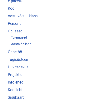
E-päevik
Kool
Vastuvõtt 1. klassi
Personal
Õpilased
Tulemused
Aasta õpilane
Õppetöö
Tugisüsteem
Huvitegevus
Projektid
Infolehed
Koolileht
Sisukaart