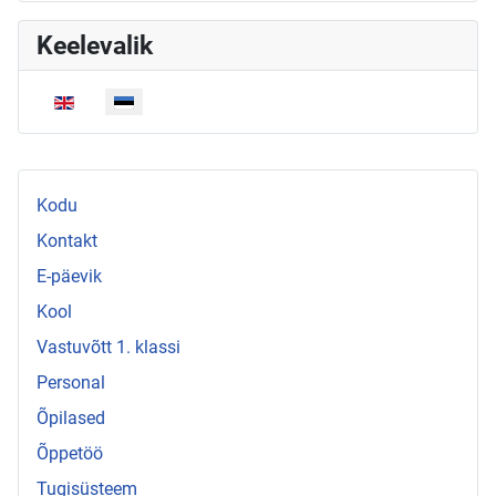
Keelevalik
Vali keel
Kodu
Kontakt
E-päevik
Kool
Vastuvõtt 1. klassi
Personal
Õpilased
Õppetöö
Tugisüsteem