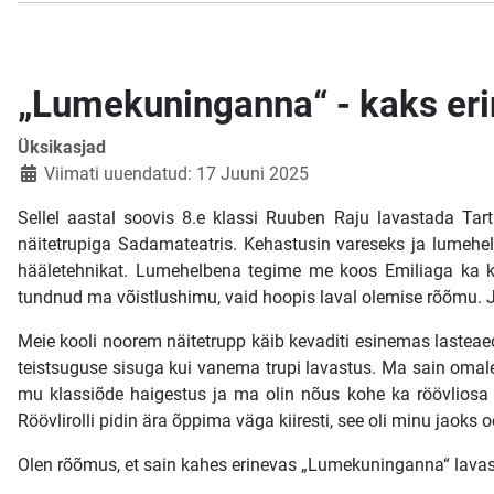
„Lumekuninganna“ - kaks er
Üksikasjad
Viimati uuendatud: 17 Juuni 2025
Sellel aastal soovis 8.e klassi Ruuben Raju lavastada Tar
näitetrupiga Sadamateatris. Kehastusin vareseks ja lumeh
hääletehnikat. Lumehelbena tegime me koos Emiliaga ka kav
tundnud ma võistlushimu, vaid hoopis laval olemise rõõmu. J
Meie kooli noorem näitetrupp käib kevaditi esinemas lasteae
teistsuguse sisuga kui vanema trupi lavastus. Ma sain omale L
mu klassiõde haigestus ja ma olin nõus kohe ka röövliosa 
Röövlirolli pidin ära õppima väga kiiresti, see oli minu jaok
Olen rõõmus, et sain kahes erinevas „Lumekuninganna“ lavas