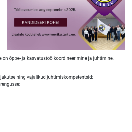
on õppe- ja kasvatustöö koordineerimine ja juhtimine.
tajakutse ning vajalikud juhtimiskompetentsid;
arengusse;