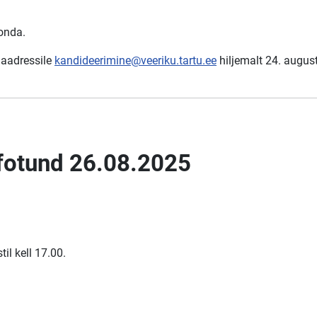
onda.
 aadressile
kandideerimine@veeriku.tartu.ee
hiljemalt 24. august
nfotund 26.08.2025
il kell 17.00.