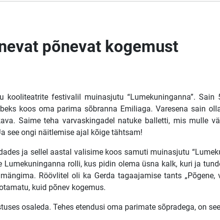
inevat põnevat kogemust
tu kooliteatrite festivalil muinasjutu “Lumekuninganna”. Sain
elbeks koos oma parima sõbranna Emiliaga. Varesena sain olla
a. Saime teha varvaskingadel natuke balletti, mis mulle väga 
a see ongi näitlemise ajal kõige tähtsam!
dades ja sellel aastal valisime koos samuti muinasjutu “Lumeku
umekuninganna rolli, kus pidin olema üsna kalk, kuri ja tundetu
mängima. Röövlitel oli ka Gerda tagaajamise tants „Põgene, v
s ootamatu, kuid põnev kogemus.
tuses osaleda. Tehes etendusi oma parimate sõpradega, on see