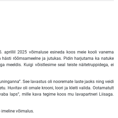
 5. aprillil 2025 võimaluse esineda koos meie kooli vanema
 hästi rõõmsameelne ja jutukas. Pidin harjutama ka natuke
meeldis. Kuigi võistlesime seal teiste näitetruppidega, ei
ninganna”. See lavastus oli nooremate laste jaoks ning veidi
. Huvitav oli omale krooni, loori ja kleiti valida. Ootamatult
aba laps“, mille kava tegime koos mu lavapartneri Liisaga.
 imeline võimalus.