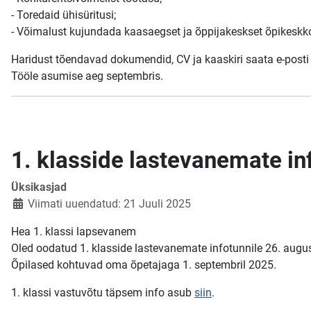
- Toredaid ühisüritusi;
- Võimalust kujundada kaasaegset ja õppijakeskset õpikeskk
Haridust tõendavad dokumendid, CV ja kaaskiri saata e-posti
Tööle asumise aeg septembris.
1. klasside lastevanemate i
Üksikasjad
Viimati uuendatud: 21 Juuli 2025
Hea 1. klassi lapsevanem
Oled oodatud 1. klasside lastevanemate infotunnile 26. august
Õpilased kohtuvad oma õpetajaga 1. septembril 2025.
1. klassi vastuvõtu täpsem info asub
siin
.