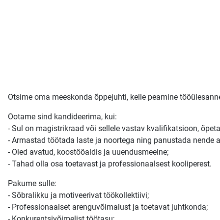
Otsime oma meeskonda õppejuhti, kelle peamine tööülesanne 
Ootame sind kandideerima, kui:
- Sul on magistrikraad või sellele vastav kvalifikatsioon, õpe
- Armastad töötada laste ja noortega ning panustada nende 
- Oled avatud, koostööaldis ja uuendusmeelne;
- Tahad olla osa toetavast ja professionaalsest kooliperest.
Pakume sulle:
- Sõbralikku ja motiveerivat töökollektiivi;
- Professionaalset arenguvõimalust ja toetavat juhtkonda;
- Konkurentsivõimelist töötasu;