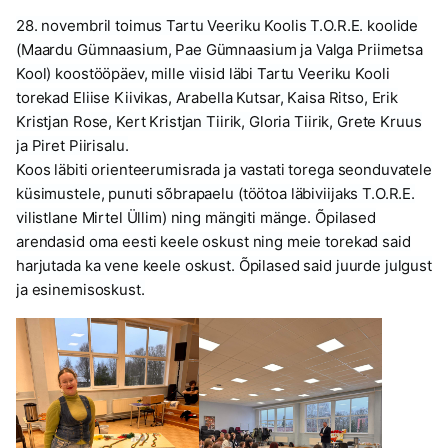
28. novembril toimus Tartu Veeriku Koolis T.O.R.E. koolide
(Maardu Gümnaasium, Pae Gümnaasium ja Valga Priimetsa
Kool) koostööpäev, mille viisid läbi Tartu Veeriku Kooli
torekad Eliise Kiivikas, Arabella Kutsar, Kaisa Ritso, Erik
Kristjan Rose, Kert Kristjan Tiirik, Gloria Tiirik, Grete Kruus
ja Piret Piirisalu.
Koos läbiti orienteerumisrada ja vastati torega seonduvatele
küsimustele, punuti sõbrapaelu (töötoa läbiviijaks T.O.R.E.
vilistlane Mirtel Üllim) ning mängiti mänge. Õpilased
arendasid oma eesti keele oskust ning meie torekad said
harjutada ka vene keele oskust. Õpilased said juurde julgust
ja esinemisoskust.