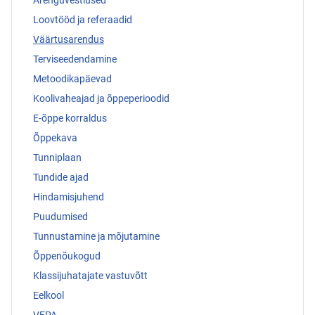
Loovtööd ja referaadid
Väärtusarendus
Terviseedendamine
Metoodikapäevad
Koolivaheajad ja õppeperioodid
E-õppe korraldus
Õppekava
Tunniplaan
Tundide ajad
Hindamisjuhend
Puudumised
Tunnustamine ja mõjutamine
Õppenõukogud
Klassijuhatajate vastuvõtt
Eelkool
VEPA