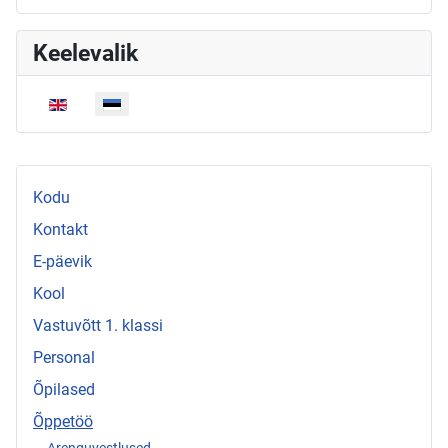
Keelevalik
Vali keel
Kodu
Kontakt
E-päevik
Kool
Vastuvõtt 1. klassi
Personal
Õpilased
Õppetöö
Arenguvestlused